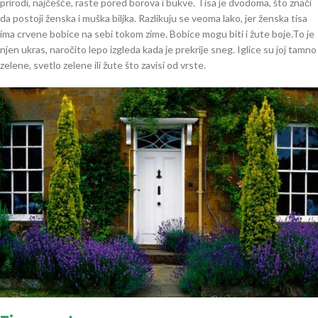
prirodi, najčešće, raste pored borova i bukve. Tisa je dvodoma, što znači
da postoji ženska i muška biljka. Razlikuju se veoma lako, jer ženska tisa
ima crvene bobice na sebi tokom zime. Bobice mogu biti i žute boje.To je
njen ukras, naročito lepo izgleda kada je prekrije sneg. Iglice su joj tamno
zelene, svetlo zelene ili žute što zavisi od vrste.