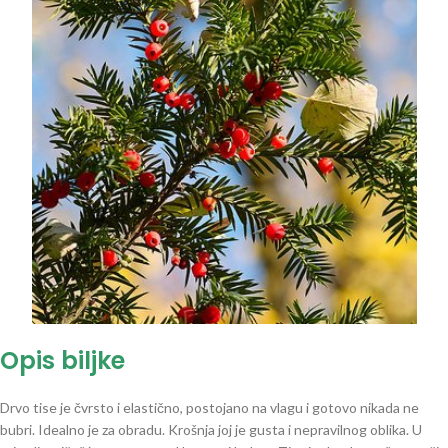
Opis biljke
Drvo tise je čvrsto i elastično, postojano na vlagu i gotovo nikada ne
bubri. Idealno je za obradu. Krošnja joj je gusta i nepravilnog oblika. U