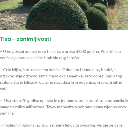
Tisa – zanimljivosti
– U Engleskoj postoji drvo tise staro preko 4.000 godina. Pod njim se
venčavaju parovi da bi im brak bio dug i srećan.
– Cela biljka je otrovna sem bobica. Odnosno i seme u toj bobici je
otrovno, nije otrovno samo meso oko semenke, zato oprez! Baš iz tog
razloga što je biljka otrovna ne napadaju je ni gusenice, ni crvi, ni biljne
vaši.
– Tisa stara 70 godina opstala je u jednom starom rudniku, a potamnila je
samo nekoliko milimetara. Takav mehanizam odbrane nema nijedno drvo
sem nje.
– Poslednjih godina ispituju se njena lekovita svojstva. Veruje se da je