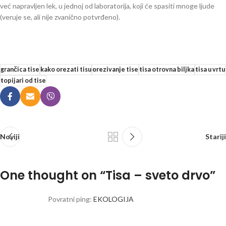
već napravljen lek, u jednoj od laboratorija, koji će spasiti mnoge ljude
(veruje se, ali nije zvanično potvrđeno).
grančica tise
kako orezati tisu
orezivanje tise
tisa otrovna biljka
tisa u vrtu
topijari od tise
Noviji
Stariji
One thought on “
Tisa – sveto drvo
”
Povratni ping:
EKOLOGIJA