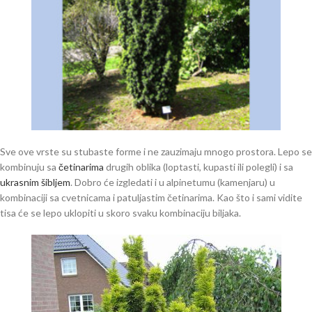
Sve ove vrste su stubaste forme i ne zauzimaju mnogo prostora. Lepo se
kombinuju sa
četinarima
drugih oblika (loptasti, kupasti ili polegli) i sa
ukrasnim šibljem
. Dobro će izgledati i u alpinetumu (kamenjaru) u
kombinaciji sa cvetnicama i patuljastim četinarima. Kao što i sami vidite
tisa će se lepo uklopiti u skoro svaku kombinaciju biljaka.