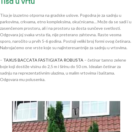
Tisa u vrtu
Tisa je izuzetno otporna na gradske uslove. Pogodna je za sadnju u
parkovima, crkvama, etno kompleksima, okućnicama… Može da se sadi i u
zasenčenom prostoru, ali i na prostoru sa dosta sunčeve svetlosti.
Odgovara joj svaka vrsta tla, nije preterano zahtevna. Raste veoma
sporo, naročito u prvih 5-6 godina. Postoji veliki broj formi ovog četinara.
Nabrojaćemo one vrste koje su najinteresantnije za sadnju u vrtovima.
–
TAXUS BACCATA FASTIGIATA ROBUSTA
– četinar tamno zelene
boje koji dostiže visinu do 2,5 m i širinu do 50 cm. Idealan četinar za
sadnju na reprezentativnim ulazima, u malim vrtovima i baštama.
Odgovara mu polusenka.