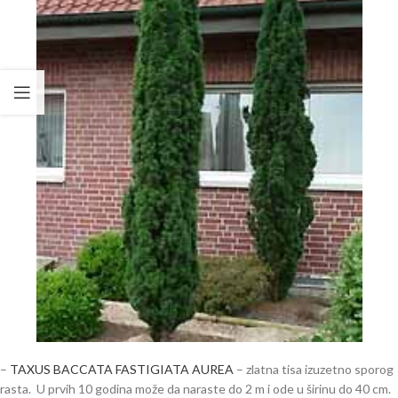
–
TAXUS BACCATA FASTIGIATA AUREA
– zlatna tisa izuzetno sporog
rasta. U prvih 10 godina može da naraste do 2 m i ode u širinu do 40 cm.