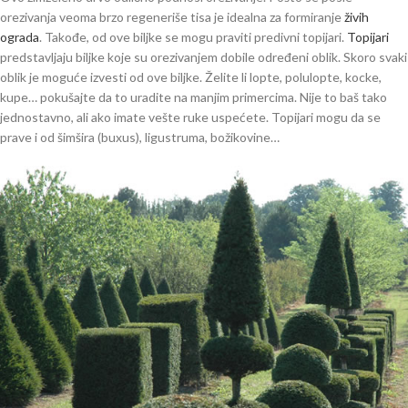
orezivanja veoma brzo regeneriše tisa je idealna za formiranje
živih
ograda
. Takođe, od ove biljke se mogu praviti predivni topijari.
Topijari
predstavljaju biljke koje su orezivanjem dobile određeni oblik. Skoro svaki
oblik je moguće izvesti od ove biljke. Želite li lopte, polulopte, kocke,
kupe… pokušajte da to uradite na manjim primercima. Nije to baš tako
jednostavno, ali ako imate vešte ruke uspećete. Topijari mogu da se
prave i od šimšira (buxus), ligustruma, božikovine…