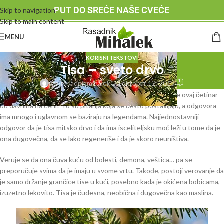
PUT DO SREĆE NAŠE CVEĆE
Skip to navigation
Skip to main content
MENU
KORISNI TEKSTOVI
Tisa – sveto drvo
1
wp-rasadnikmihalek
On oktobar 12, 2015
Zašto je tisa sveto drvo?
Da li tisa donosi sreću? Zašto je ovaj četinar
od davnina na ceni? To su pitanja koja se često postavljaju, a odgovora
ima mnogo i uglavnom se baziraju na legendama. Najjednostavniji
odgovor da je tisa mitsko drvo i da ima isceliteljsku moć leži u tome da je
ona dugovečna, da se lako regeneriše i da je skoro neuništiva.
Veruje se da ona čuva kuću od bolesti, demona, veštica… pa se
preporučuje svima da je imaju u svome vrtu. Takođe, postoji verovanje da
je samo držanje grančice tise u kući, posebno kada je okićena bobicama,
izuzetno lekovito. Tisa je čudesna, neobična i dugovečna kao maslina.