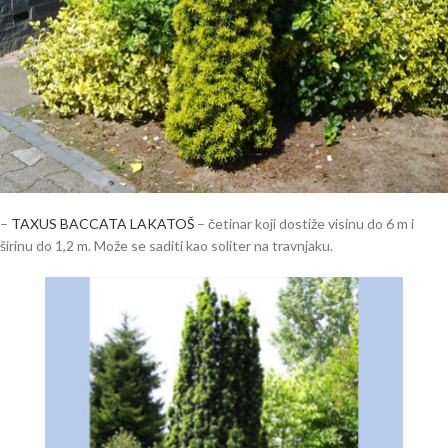
–
TAXUS BACCATA LAKATOŠ
– četinar koji dostiže visinu do 6 m i
širinu do 1,2 m. Može se saditi kao soliter na travnjaku.