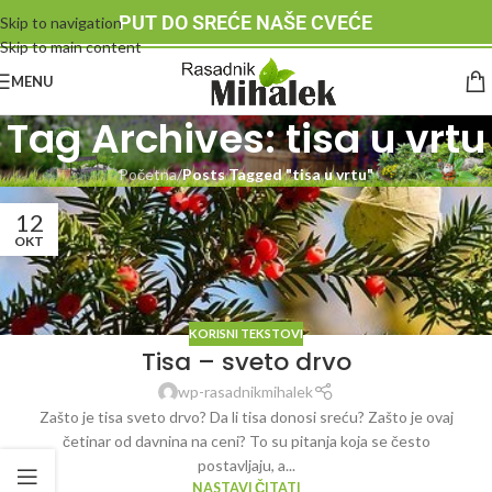
PUT DO SREĆE NAŠE CVEĆE
Skip to navigation
Skip to main content
MENU
Tag Archives: tisa u vrtu
Početna
/
Posts Tagged "tisa u vrtu"
12
OKT
KORISNI TEKSTOVI
Tisa – sveto drvo
wp-rasadnikmihalek
Zašto je tisa sveto drvo? Da li tisa donosi sreću? Zašto je ovaj
četinar od davnina na ceni? To su pitanja koja se često
postavljaju, a...
NASTAVI ČITATI