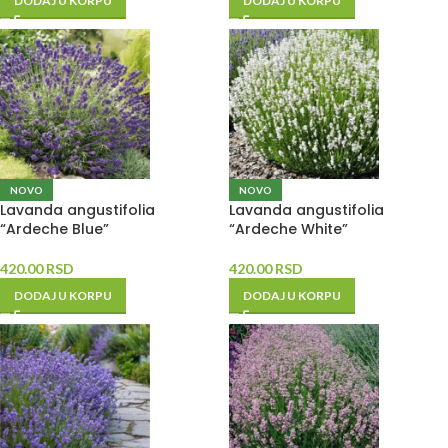
DODAJ U KORPU
DODAJ U KORPU
NOVO
NOVO
Lavanda angustifolia
Lavanda angustifolia
“Ardeche Blue”
“Ardeche White”
420.00
RSD
420.00
RSD
DODAJ U KORPU
DODAJ U KORPU