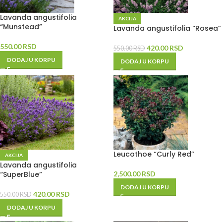
Lavanda angustifolia
AKCIJA
“Munstead”
Lavanda angustifolia “Rosea”
550.00
RSD
420.00
RSD
550.00
RSD
DODAJ U KORPU
DODAJ U KORPU
Leucothoe “Curly Red”
AKCIJA
Lavanda angustifolia
“SuperBlue”
2,500.00
RSD
DODAJ U KORPU
420.00
RSD
550.00
RSD
DODAJ U KORPU