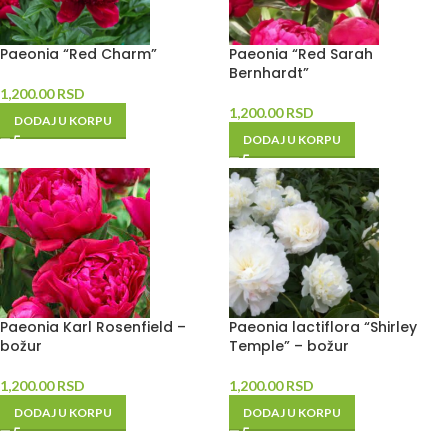
Paeonia “Red Charm”
Paeonia “Red Sarah
Bernhardt”
1,200.00
RSD
1,200.00
RSD
DODAJ U KORPU
DODAJ U KORPU
Paeonia Karl Rosenfield –
Paeonia lactiflora “Shirley
božur
Temple” – božur
1,200.00
RSD
1,200.00
RSD
DODAJ U KORPU
DODAJ U KORPU