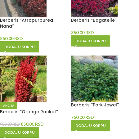
Berberis “Atropurpurea
Berberis “Bagatelle”
Nana”
850.00
RSD
850.00
RSD
DODAJ U KORPU
DODAJ U KORPU
Berberis “Park Jewel”
AKCIJA
Berberis “Orange Rocket”
750.00
RSD
850.00
RSD
950.00
RSD
DODAJ U KORPU
DODAJ U KORPU