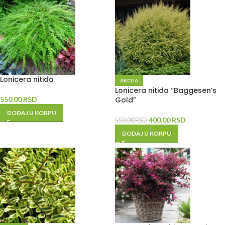
Lonicera nitida
AKCIJA
Lonicera nitida “Baggesen’s
550.00
RSD
Gold”
DODAJ U KORPU
400.00
RSD
550.00
RSD
DODAJ U KORPU