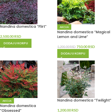
Nandina domestica “Flirt”
AKCIJA
Nandina domestica “Magical
2,500.00
RSD
Lemon and Lime”
DODAJ U KORPU
750.00
RSD
1,200.00
RSD
DODAJ U KORPU
Nandina domestica “Twilight”
AKCIJA
Nandina domestica
“Obsessed”
1,200.00
RSD