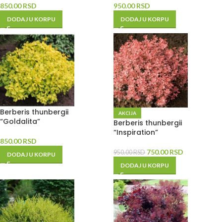
850.00
RSD
950.00
RSD
DODAJ U KORPU
DODAJ U KORPU
Berberis thunbergii
AKCIJA
“Goldalita”
Berberis thunbergii
“Inspiration”
850.00
RSD
750.00
RSD
950.00
RSD
DODAJ U KORPU
DODAJ U KORPU