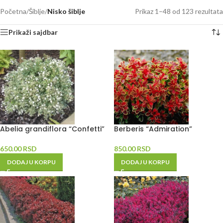
Početna
/
Šiblje
/
Nisko šiblje
Prikaz 1–48 od 123 rezultata
Prikaži sajdbar
Abelia grandiflora “Confetti”
Berberis “Admiration”
650.00
RSD
850.00
RSD
DODAJ U KORPU
DODAJ U KORPU