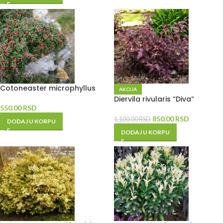
Cotoneaster microphyllus
AKCIJA
Diervila rivularis “Diva”
550.00
RSD
850.00
RSD
1,100.00
RSD
DODAJ U KORPU
DODAJ U KORPU