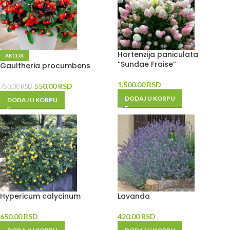
Hortenzija paniculata
AKCIJA
“Sundae Fraise”
Gaultheria procumbens
1,500.00
RSD
550.00
RSD
750.00
RSD
DODAJ U KORPU
DODAJ U KORPU
Hypericum calycinum
Lavanda
650.00
RSD
420.00
RSD