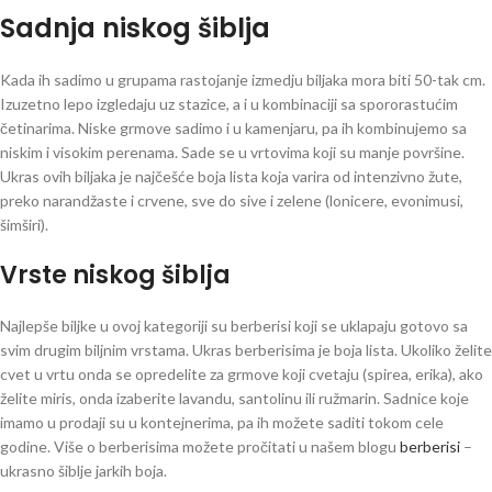
Sadnja niskog šiblja
Kada ih sadimo u grupama rastojanje izmedju biljaka mora biti 50-tak cm.
Izuzetno lepo izgledaju uz stazice, a i u kombinaciji sa spororastućim
četinarima. Niske grmove sadimo i u kamenjaru, pa ih kombinujemo sa
niskim i visokim perenama. Sade se u vrtovima koji su manje površine.
Ukras ovih biljaka je najčešće boja lista koja varira od intenzivno žute,
preko narandžaste i crvene, sve do sive i zelene (lonicere, evonimusi,
šimširi).
Vrste niskog šiblja
Najlepše biljke u ovoj kategoriji su berberisi koji se uklapaju gotovo sa
svim drugim biljnim vrstama. Ukras berberisima je boja lista. Ukoliko želite
cvet u vrtu onda se opredelite za grmove koji cvetaju (spirea, erika), ako
želite miris, onda izaberite lavandu, santolinu ili ružmarin. Sadnice koje
imamo u prodaji su u kontejnerima, pa ih možete saditi tokom cele
godine. Više o berberisima možete pročitati u našem blogu
berberisi
–
ukrasno šiblje jarkih boja.