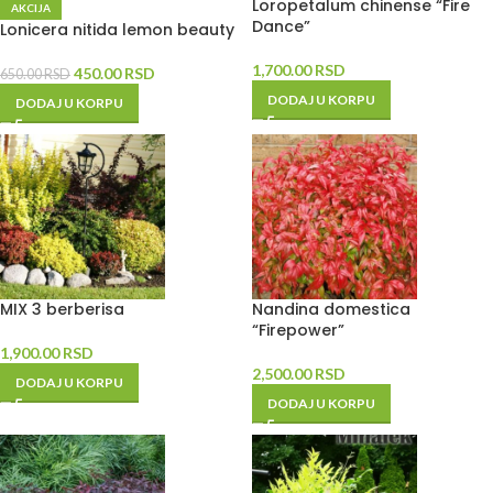
Loropetalum chinense “Fire
AKCIJA
Dance”
Lonicera nitida lemon beauty
1,700.00
RSD
450.00
RSD
650.00
RSD
DODAJ U KORPU
DODAJ U KORPU
MIX 3 berberisa
Nandina domestica
“Firepower”
1,900.00
RSD
2,500.00
RSD
DODAJ U KORPU
DODAJ U KORPU