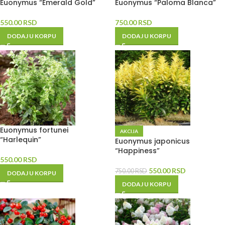
Euonymus “Emerald Gold”
Euonymus “Paloma Blanca”
550.00
RSD
750.00
RSD
DODAJ U KORPU
DODAJ U KORPU
Euonymus fortunei
AKCIJA
“Harlequin”
Euonymus japonicus
“Happiness”
550.00
RSD
550.00
RSD
750.00
RSD
DODAJ U KORPU
DODAJ U KORPU