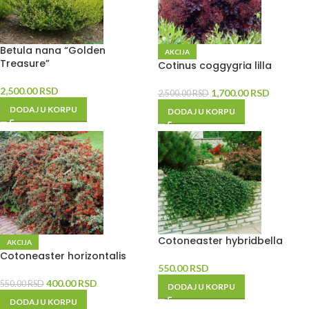
Betula nana “Golden
AKCIJA
Treasure”
Cotinus coggygria lilla
2,500.00
RSD
1,700.00
RSD
2,500.00
RSD
DODAJ U KORPU
DODAJ U KORPU
Cotoneaster hybridbella
AKCIJA
Cotoneaster horizontalis
550.00
RSD
400.00
RSD
550.00
RSD
DODAJ U KORPU
DODAJ U KORPU