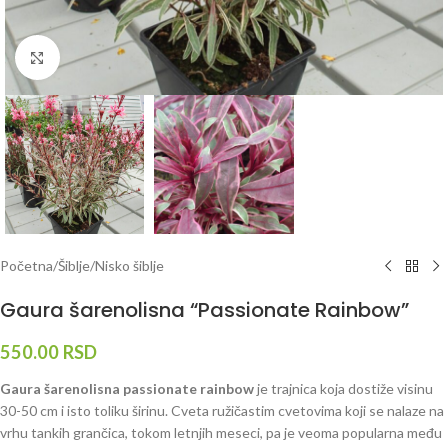
Klknite da uvećate
Početna
/
Šiblje
/
Nisko šiblje
Gaura šarenolisna “Passionate Rainbow”
550.00
RSD
Gaura šarenolisna passionate rainbow
je trajnica koja dostiže visinu
30-50 cm i isto toliku širinu. Cveta ružičastim cvetovima koji se nalaze na
vrhu tankih grančica, tokom letnjih meseci, pa je veoma popularna među