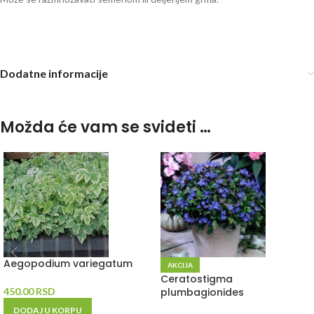
Dodatne informacije
Možda će vam se svideti …
Aegopodium variegatum
AKCIJA
Ceratostigma
450.00
RSD
plumbagionides
DODAJ U KORPU