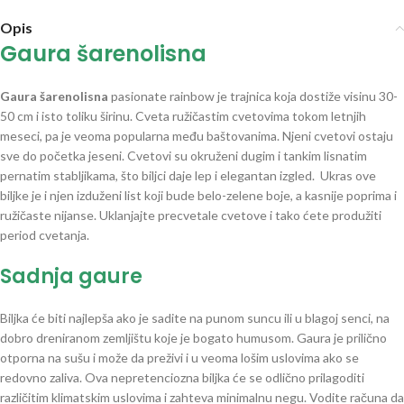
Opis
Gaura šarenolisna
Gaura šarenolisna
pasionate rainbow je trajnica koja dostiže visinu 30-
50 cm i isto toliku širinu. Cveta ružičastim cvetovima tokom letnjih
meseci, pa je veoma popularna među baštovanima. Njeni cvetovi ostaju
sve do početka jeseni. Cvetovi su okruženi dugim i tankim lisnatim
pernatim stabljikama, što biljci daje lep i elegantan izgled. Ukras ove
biljke je i njen izduženi list koji bude belo-zelene boje, a kasnije poprima i
ružičaste nijanse. Uklanjajte precvetale cvetove i tako ćete produžiti
period cvetanja.
Sadnja gaure
Biljka će biti najlepša ako je sadite na punom suncu ili u blagoj senci, na
dobro dreniranom zemljištu koje je bogato humusom. Gaura je prilično
otporna na sušu i može da preživi i u veoma lošim uslovima ako se
redovno zaliva. Ova nepretenciozna biljka će se odlično prilagoditi
različitim klimatskim uslovima i zahteva minimalnu negu. Vodite računa da