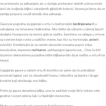
ne preterate sa zalivanjem, jer u slučaju preterano vlažnih uslova može
doći do truljenja biljke i određenih gljivičnih bolesti. Veoma je bitno da se
zemlja potpuno osuđi između dva zalivanja.
Gaura je pogodna za gajenje u vrtu i u baštenskim
žardinjerama
ili u
saksijama, na terasama i balkonima. Ako želite da uživate u njenoj lepoti
dodajte i komposta na mesto gde je sadite. Savršeno se uklapa u vrtove
sa cvećem koje cveta u različito vreme, kao što su hortenzije,
asteri
i
zvončići. Kombinujte je sa raznim ukrasnim travama poput stipe
tenuissime, imperate
red baron
, ophiopogon japonicusa… Ona će biti
izuzetno dekorativna pozadina nižim biljkama bilo da je sadite u vrtu ili na
terasi.
Uzgajanje gaure u vašem vrtu ili dvorištu ne samo da će poboljšati
estetski izgled, već će obezbediti hranu i sklonište za leptire i druge
insekte koji obožavaju ovu biljku.
Pošto je gaura zimzelena biljka, ona će zadržati svoje lišće tokom cele
godine i ostati zelena čak i u hladnijim mesecima.
Može se razmnožavati semenom ili deljenjem grma.