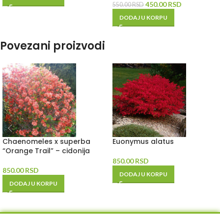
450.00
RSD
550.00
RSD
DODAJ U KORPU
Povezani proizvodi
Chaenomeles x superba
Euonymus alatus
“Orange Trail” – cidonija
850.00
RSD
850.00
RSD
DODAJ U KORPU
DODAJ U KORPU