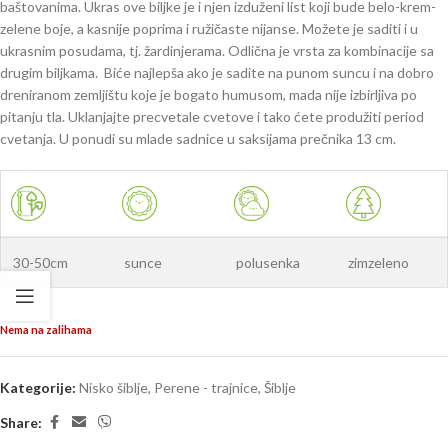
baštovanima. Ukras ove biljke je i njen izduženi list koji bude belo-krem-
zelene boje, a kasnije poprima i ružičaste nijanse. Možete je saditi i u
ukrasnim posudama, tj. žardinjerama. Odlična je vrsta za kombinacije sa
drugim biljkama. Biće najlepša ako je sadite na punom suncu i na dobro
dreniranom zemljištu koje je bogato humusom, mada nije izbirljiva po
pitanju tla. Uklanjajte precvetale cvetove i tako ćete produžiti period
cvetanja. U ponudi su mlade sadnice u saksijama prečnika 13 cm.
30-50cm
sunce
polusenka
zimzeleno
Nema na zalihama
Kategorije:
Nisko šiblje
,
Perene - trajnice
,
Šiblje
Share: