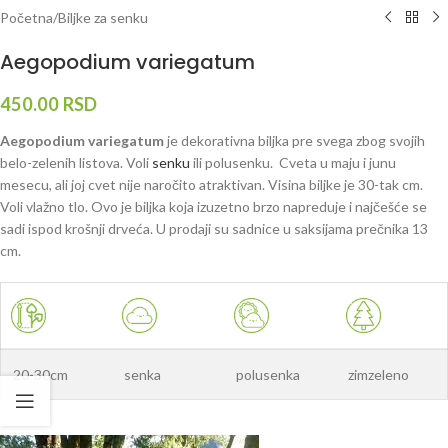
Početna
/
Biljke za senku
Aegopodium variegatum
450.00
RSD
Aegopodium variegatum
je dekorativna biljka pre svega zbog svojih
belo-zelenih listova. Voli
senku
ili polusenku. Cveta u maju i junu
mesecu, ali joj cvet nije naročito atraktivan. Visina biljke je 30-tak cm.
Voli vlažno tlo. Ovo je biljka koja izuzetno brzo napreduje i najčešće se
sadi ispod krošnji drveća. U prodaji su sadnice u saksijama prečnika 13
cm.
20-30cm
senka
polusenka
zimzeleno