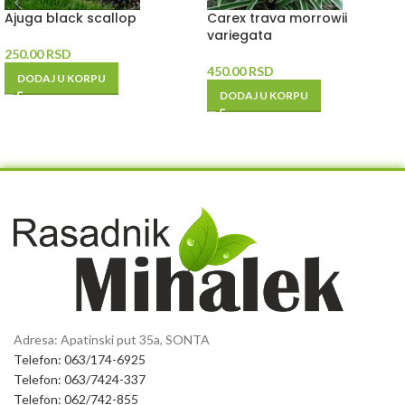
Ajuga black scallop
Carex trava morrowii
variegata
250.00
RSD
450.00
RSD
DODAJ U KORPU
DODAJ U KORPU
Adresa: Apatinski put 35a, SONTA
Telefon: 063/174-6925
Telefon: 063/7424-337
Telefon: 062/742-855