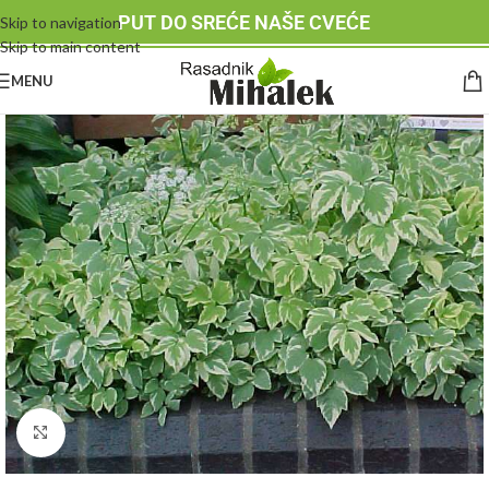
PUT DO SREĆE NAŠE CVEĆE
Skip to navigation
Skip to main content
MENU
Klknite da uvećate