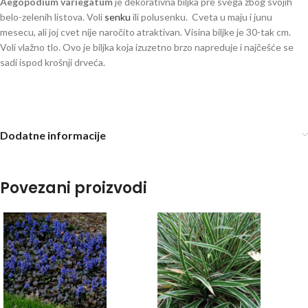
Aegopodium variegatum
je dekorativna biljka pre svega zbog svojih
belo-zelenih listova. Voli
senku
ili polusenku. Cveta u maju i junu
mesecu, ali joj cvet nije naročito atraktivan. Visina biljke je 30-tak cm.
Voli vlažno tlo. Ovo je biljka koja izuzetno brzo napreduje i najčešće se
sadi ispod krošnji drveća.
Dodatne informacije
Povezani proizvodi