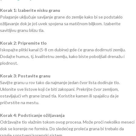
Korak 1: Izaberite nisku granu
Polaganje uključuje savijanje grane do zemlje kako bi se podstaklo
ožiljavanje dok je još uvek spojena sa matičnom biljkom. Izaberite
savitljivu granu blizu tla.
Korak 2: Pripremite tlo
Iskopajte plitki kanal (5-8 cm dubine) gde će grana dodirnuti zemlju.
Dodajte humus, tj. kvalitetnu zemlju, kako biste poboljšali drenažu i
plodnost.
Korak 3: Postavite granu
Savijte granu u rov tako da najmanje jedan čvor lista dodiruje tlo.
Uklonite sve listove koji će biti zakopani. Prekrijte čvor zemljom,
ostavljajući vrh grane iznad tla. Koristite kamen ili spajalicu da je
pričvrstite na mestu.
Korak 4: Podsticanje ožiljavanja
Održavajte tlo vlažnim tokom ovog procesa. Može proći nekoliko meseci
dok se korenje ne formira. Do sledećeg proleća grana bi trebalo da
razvije sopstveni korenski sistem.