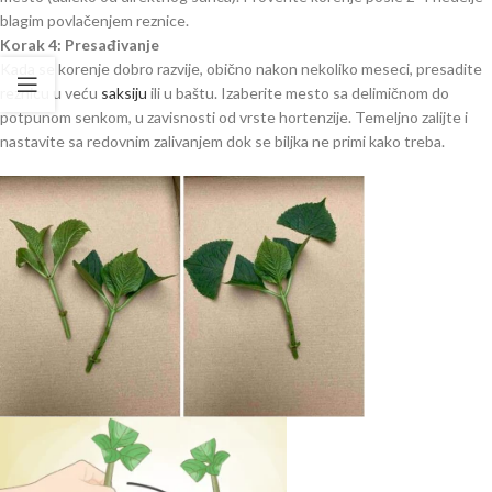
blagim povlačenjem reznice.
Korak 4: Presađivanje
Kada se korenje dobro razvije, obično nakon nekoliko meseci, presadite
reznicu u veću
saksiju
ili u baštu. Izaberite mesto sa delimičnom do
potpunom senkom, u zavisnosti od vrste hortenzije. Temeljno zalijte i
nastavite sa redovnim zalivanjem dok se biljka ne primi kako treba.