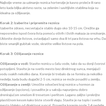
Najbolje vreme za uzimanje reznica hortenzije je kasno proleće ili rano
leto kada biljka aktivno raste, sa zelenim i savitljivim stablima koja su
idealna za ožiljavanje.
Korak 2: Izaberite i pripremite reznicu
Izaberite zdravo, necvetajuće stablo dugo oko 10-15 cm. Orežite ga
neposredno ispod čvora lista pomoću oštrih i čistih makaza za orezivanje.
Uklonite donje listove, ostavljajući samo dva ili tri para listova na vrhu. Da
biste smanjili gubitak vode, skratite velike listove na pola.
Korak 3: Ožiljavanje reznice
Ožiljavanje u vodi:
Stavite reznicu u čašu vode, tako da su donji čvorovi
potopljeni. Stavite je na svetlo mesto bez direktnog sunca, menjajući
vodu svakih nekoliko dana. Korenje bi trebalo da se formira za nekoliko
nedelja; kada budu dugački 2-5 cm, reznica se može posaditi u zemlju.
Ožiljavanje u zemlji:
Umočite odsečeni kraj reznice u hormon za
ožiljavanje (opciono), i posadite je u saksiju napunjenu dobro
drenirajućom smešom ili tresetom i perlitom. Lagano zalijte i prekrijte
plastičnom kesom kako biste stvorili vlagu. Stavite je na toplo i svetlo
mesto (daleko od direktnog sunca). Proverite korenje posle 2-4 nedelje