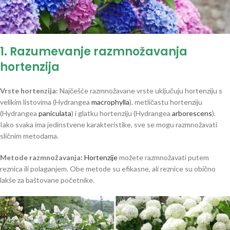
1. Razumevanje razmnožavanja
hortenzija
Vrste hortenzija:
Najčešće razmnožavane vrste uključuju hortenziju s
velikim listovima (Hydrangea
macrophylla
), metličastu hortenziju
(Hydrangea
paniculata
) i glatku hortenziju (Hydrangea
arborescens
).
Iako svaka ima jedinstvene karakteristike, sve se mogu razmnožavati
sličnim metodama.
Metode razmnožavanja:
Hortenzije
možete razmnožavati putem
reznica ili polaganjem. Obe metode su efikasne, ali reznice su obično
lakše za baštovane početnike.