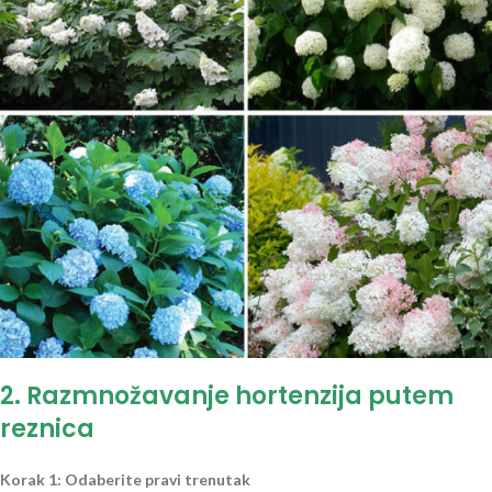
2. Razmnožavanje hortenzija putem
reznica
Korak 1: Odaberite pravi trenutak