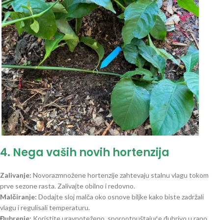
4. Nega vaših novih hortenzija
Zalivanje:
Novorazmnožene hortenzije zahtevaju stalnu vlagu tokom
prve sezone rasta. Zalivajte obilno i redovno.
Malčiranje:
Dodajte sloj malča oko osnove biljke kako biste zadržali
vlagu i regulisali temperaturu.
Đubrenje:
Koristite uravnoteženo, sporootpuštajuće đubrivo u rano