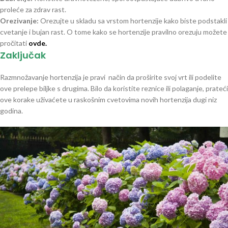
proleće za zdrav rast.
Orezivanje:
Orezujte u skladu sa vrstom hortenzije kako biste podstakli
cvetanje i bujan rast. O tome kako se hortenzije pravilno orezuju možete
pročitati
ovde
.
Zaključak
Razmnožavanje hortenzija je pravi način da proširite svoj vrt ili podelite
ove prelepe biljke s drugima. Bilo da koristite reznice ili polaganje, prateći
ove korake uživaćete u raskošnim cvetovima novih hortenzija dugi niz
godina.