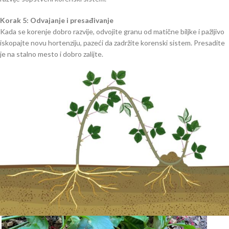
Korak 5: Odvajanje i presađivanje
Kada se korenje dobro razvije, odvojite granu od matične biljke i pažljivo
iskopajte novu hortenziju, pazeći da zadržite korenski sistem. Presadite
je na stalno mesto i dobro zalijte.