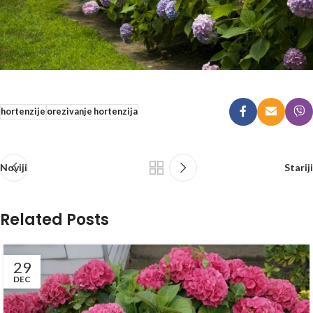
hortenzije
orezivanje hortenzija
Noviji
Stariji
Related Posts
29
DEC