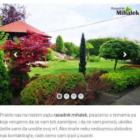
Pratite nas na našem sajtu
rasadnik mihalek
, pisaćemo o temama za
koje verujemo da će vam biti zanimljive, i da će vam pomoći, ukoliko
želite sami da uredite svoj vrt. Ako imate neku nedoumicu slobodno
nas kontaktirajte, rado ćemo vam izaći u susret.