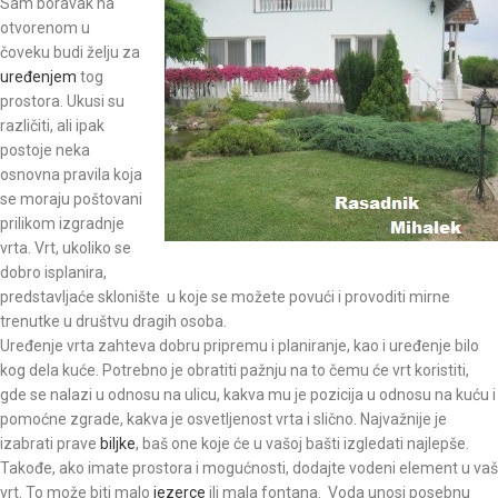
Sam boravak na
otvorenom u
čoveku budi želju za
uređenjem
tog
prostora. Ukusi su
različiti, ali ipak
postoje neka
osnovna pravila koja
se moraju poštovani
prilikom izgradnje
vrta. Vrt, ukoliko se
dobro isplanira,
predstavljaće sklonište u koje se možete povući i provoditi mirne
trenutke u društvu dragih osoba.
Uređenje vrta zahteva dobru pripremu i planiranje, kao i uređenje bilo
kog dela kuće. Potrebno je obratiti pažnju na to čemu će vrt koristiti,
gde se nalazi u odnosu na ulicu, kakva mu je pozicija u odnosu na kuću i
pomoćne zgrade, kakva je osvetljenost vrta i slično. Najvažnije je
izabrati prave
biljke
, baš one koje će u vašoj bašti izgledati najlepše.
Takođe, ako imate prostora i mogućnosti, dodajte vodeni element u vaš
vrt. To može biti malo
jezerce
ili mala fontana. Voda unosi posebnu