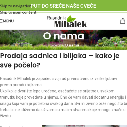
PUT DO SREĆE NAŠE CVEĆE
Skip to navigation
Skip to main content
MENU
O nama
Početna
/
O nama
Prodaja sadnica i biljaka – kako je
sve počelo?
Rasadnik Mihalek je započeo svoj rad prvenstveno iz velike ljubavi
prema prirodi i biljkama.
Ukoliko je dvorište lepo uređeno, osečaćete se prijatno u svakom
trenutku koje provedete u njemu. Ono će vam davati dodatnu energiju i
snagu koja vam je potrebna svakog dana. Svi mi živimo brže nego što bi
trebalo i ne stižemo da uživamo u malim stvarima koje mnogo znače u
životu.