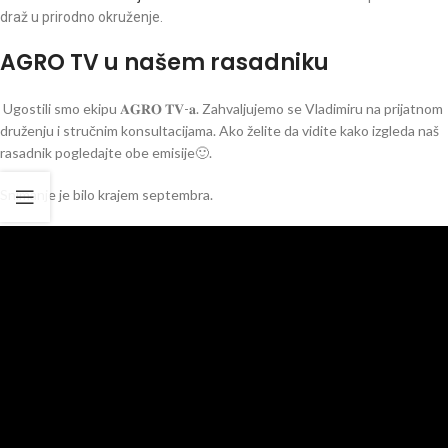
draž u prirodno okruženje.
AGRO TV u našem rasadniku
Ugostili smo ekipu 𝐀𝐆𝐑𝐎 𝐓𝐕-𝐚. Zahvaljujemo se Vladimiru na prijatnom
druženju i stručnim konsultacijama. Ako želite da vidite kako izgleda naš
rasadnik pogledajte obe emisije🙂.
Snimanje je bilo krajem septembra.