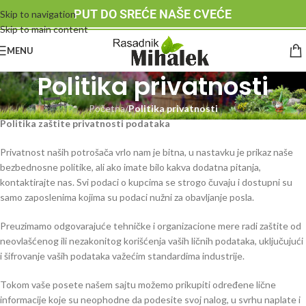
PUT DO SREĆE NAŠE CVEĆE
Skip to navigation
Skip to main content
MENU
Politika privatnosti
Početna
/
Politika privatnosti
Politika zaštite privatnosti podataka
Privatnost naših potrošača vrlo nam je bitna, u nastavku je prikaz naše
bezbednosne politike, ali ako imate bilo kakva dodatna pitanja,
kontaktirajte nas. Svi podaci o kupcima se strogo čuvaju i dostupni su
samo zaposlenima kojima su podaci nužni za obavljanje posla.
Preuzimamo odgovarajuće tehničke i organizacione mere radi zaštite od
neovlašćenog ili nezakonitog korišćenja vaših ličnih podataka, uključujući
i šifrovanje vaših podataka važećim standardima industrije.
Tokom vaše posete našem sajtu možemo prikupiti određene lične
informacije koje su neophodne da podesite svoj nalog, u svrhu naplate i