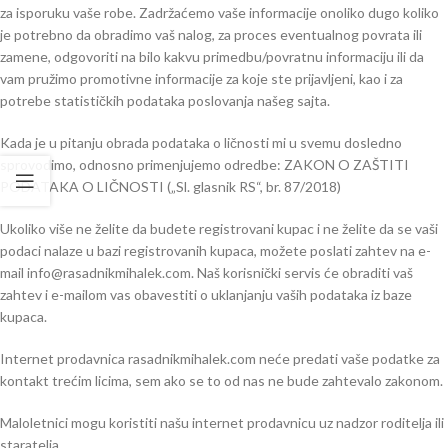
za isporuku vaše robe. Zadržaćemo vaše informacije onoliko dugo koliko
je potrebno da obradimo vaš nalog, za proces eventualnog povrata ili
zamene, odgovoriti na bilo kakvu primedbu/povratnu informaciju ili da
vam pružimo promotivne informacije za koje ste prijavljeni, kao i za
potrebe statističkih podataka poslovanja našeg sajta.
Kada je u pitanju obrada podataka o ličnosti mi u svemu dosledno
sprovodimo, odnosno primenjujemo odredbe: ZAKON O ZAŠTITI
PODATAKA O LIČNOSTI („Sl. glasnik RS“, br. 87/2018)
Ukoliko više ne želite da budete registrovani kupac i ne želite da se vaši
podaci nalaze u bazi registrovanih kupaca, možete poslati zahtev na e-
mail info@rasadnikmihalek.com. Naš korisnički servis će obraditi vaš
zahtev i e-mailom vas obavestiti o uklanjanju vaših podataka iz baze
kupaca.
Internet prodavnica rasadnikmihalek.com neće predati vaše podatke za
kontakt trećim licima, sem ako se to od nas ne bude zahtevalo zakonom.
Maloletnici mogu koristiti našu internet prodavnicu uz nadzor roditelja ili
staratelja.