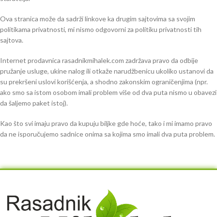
Ova stranica može da sadrži linkove ka drugim sajtovima sa svojim
politikama privatnosti, mi nismo odgovorni za politiku privatnosti tih
sajtova.
Internet prodavnica rasadnikmihalek.com zadržava pravo da odbije
pružanje usluge, ukine nalog ili otkaže narudžbenicu ukoliko ustanovi da
su prekršeni uslovi korišćenja, a shodno zakonskim ograničenjima (npr.
ako smo sa istom osobom imali problem više od dva puta nismo u obavezi
da šaljemo paket istoj).
Kao što svi imaju pravo da kupuju biljke gde hoće, tako i mi imamo pravo
da ne isporučujemo sadnice onima sa kojima smo imali dva puta problem.