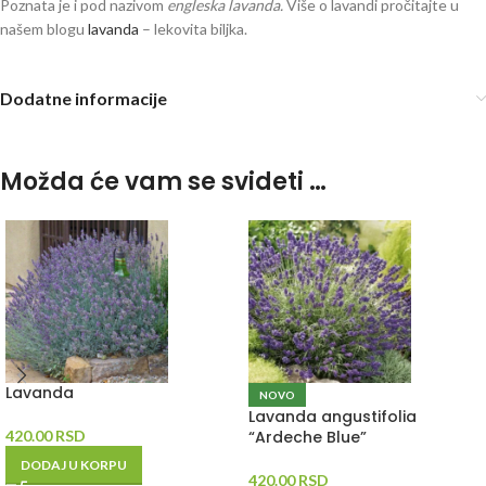
Poznata je i pod nazivom
engleska lavanda.
Više o lavandi pročitajte u
našem blogu
lavanda
– lekovita biljka.
engleska lavanda
Dodatne informacije
Možda će vam se svideti …
Lavanda
NOVO
Lavanda angustifolia
420.00
RSD
“Ardeche Blue”
DODAJ U KORPU
420.00
RSD