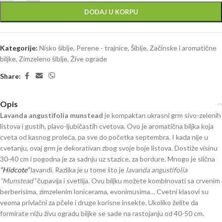
DODAJ U KORPU
Kategorije:
Nisko šiblje
,
Perene - trajnice
,
Šiblje
,
Začinske i aromatične
biljke
,
Zimzeleno šiblje
,
Žive ograde
Share:
Opis
Lavanda angustifolia munstead
je kompaktan ukrasni grm sivo-zelenih
listova i gustih, plavo-ljubičastih cvetova. Ovo je aromatična biljka koja
cveta od kasnog proleća, pa sve do početka septembra. I kada nije u
cvetanju, ovaj grm je dekorativan zbog svoje boje listova. Dostiže visinu
30-40 cm i pogodna je za sadnju uz stazice, za bordure. Mnogo je slična
“Hidcote”
lavandi. Razlika je u tome što je
lavanda angustifolia
“Munstead”
čupavija i svetlija. Ovu biljku možete kombinovati sa crvenim
berberisima, zimzelenim lonicerama, evonimusima… Cvetni klasovi su
veoma privlačni za pčele i druge korisne insekte. Ukoliko želite da
formirate nižu živu ogradu biljke se sade na rastojanju od 40-50 cm.