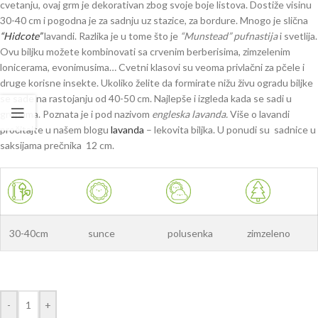
cvetanju, ovaj grm je dekorativan zbog svoje boje listova. Dostiže visinu
30-40 cm i pogodna je za sadnju uz stazice, za bordure. Mnogo je slična
“Hidcote”
lavandi. Razlika je u tome što je
“Munstead” pufnastija
i svetlija.
Ovu biljku možete kombinovati sa crvenim berberisima, zimzelenim
lonicerama, evonimusima… Cvetni klasovi su veoma privlačni za pčele i
druge korisne insekte. Ukoliko želite da formirate nižu živu ogradu biljke
se sade na rastojanju od 40-50 cm. Najlepše i izgleda kada se sadi u
grupama. Poznata je i pod nazivom
engleska lavanda.
Više o lavandi
pročitajte u našem blogu
lavanda
– lekovita biljka. U ponudi su sadnice u
saksijama prečnika 12 cm.
30-40cm
sunce
polusenka
zimzeleno
-
+