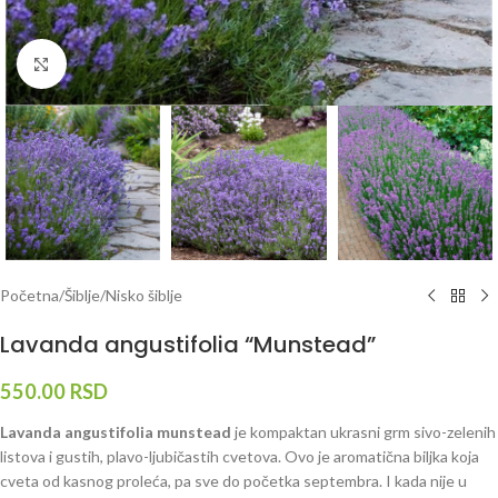
Klknite da uvećate
Početna
/
Šiblje
/
Nisko šiblje
Lavanda angustifolia “Munstead”
550.00
RSD
Lavanda angustifolia munstead
je kompaktan ukrasni grm sivo-zelenih
listova i gustih, plavo-ljubičastih cvetova. Ovo je aromatična biljka koja
cveta od kasnog proleća, pa sve do početka septembra. I kada nije u