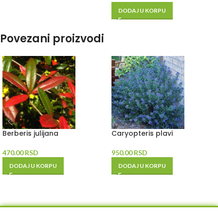
DODAJ U KORPU
Povezani proizvodi
Berberis julijana
Caryopteris plavi
470.00
RSD
950.00
RSD
DODAJ U KORPU
DODAJ U KORPU