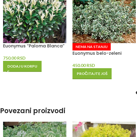
Euonymus “Paloma Blanca”
NEMA NA STANJU
Euonymus belo-zeleni
750.00
RSD
450.00
RSD
DODAJ U KORPU
PROČITAJTE JOŠ
Povezani proizvodi