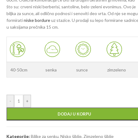
što su: crveni niski berberisi, santoline, belo-zeleni evonimus. Ovo je
biljka za sunce, ali odlično podnosi i senoviti deo vrta. Od nje se mogu
formirati
niske bordure
uz stazice. U prodaji su lepo formirane sadnic
u saksijama prečnika 15 cm.
40-50cm
senka
sunce
zimzeleno
-
+
DODAJ U KORPU
Kategorije:
Biljke za senku
,
Nisko šiblje
,
Zimzeleno šiblje