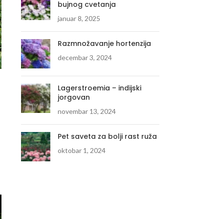
bujnog cvetanja
januar 8, 2025
Razmnožavanje hortenzija
decembar 3, 2024
AKCIJA
Euonymus japonicus
Lagerstroemia – indijski
“Happiness”
jorgovan
novembar 13, 2024
550.00
RSD
750.00
RSD
DODAJ U KORPU
Pet saveta za bolji rast ruža
oktobar 1, 2024