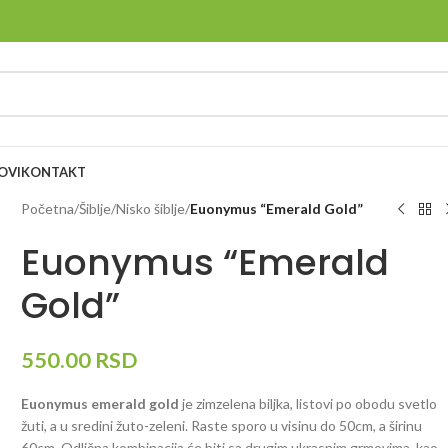
OVI
KONTAKT
Početna
/
Šiblje
/
Nisko šiblje
/
Euonymus “Emerald Gold”
Euonymus “Emerald
Gold”
550.00
RSD
Euonymus emerald gold
je zimzelena biljka, listovi po obodu svetlo
žuti, a u sredini žuto-zeleni. Raste sporo u visinu do 50cm, a širinu
60cm. Odlična kombinacija će biti sa drugim ukrasnim grmovima, kao