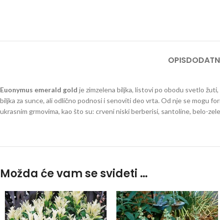
OPIS
DODATN
Euonymus emerald gold
je zimzelena biljka, listovi po obodu svetlo žuti
biljka za sunce, ali odlično podnosi i senoviti deo vrta. Od nje se mogu fo
ukrasnim grmovima, kao što su: crveni niski berberisi, santoline, belo-zel
Možda će vam se svideti …