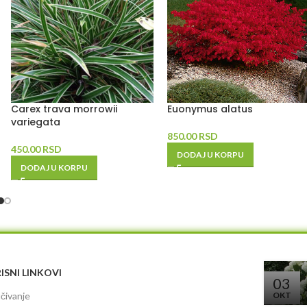
Carex trava morrowii
Euonymus alatus
variegata
850.00
RSD
450.00
RSD
DODAJ U KORPU
DODAJ U KORPU
ISNI LINKOVI
03
čivanje
OKT