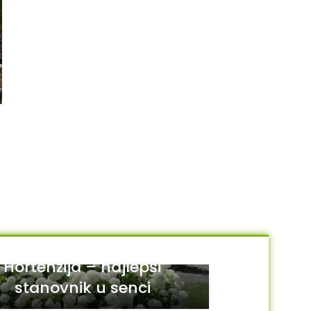
Houttuynia cordata –
Ilex aquifolium “Argentea
kameleon
Marginata” – božikovina
270.00
RSD
1,200.00
RSD
DODAJ U KORPU
DODAJ U KORPU
Hortenzija – najlepši
stanovnik u senci
29
JUL