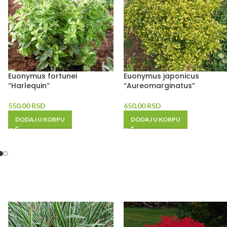
Euonymus fortunei
Euonymus japonicus
“Harlequin”
“Aureomarginatus”
550.00
RSD
650.00
RSD
DODAJ U KORPU
DODAJ U KORPU