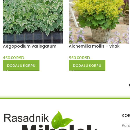
Aegopodium variegatum
Alchemilla mollis – virak
450.00
RSD
550.00
RSD
DODAJ U KORPU
DODAJ U KORPU
KOR
Poru