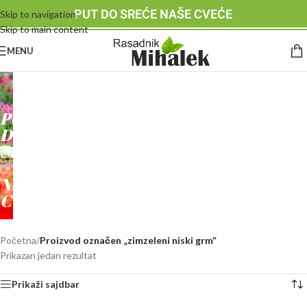
PUT DO SREĆE NAŠE CVEĆE
Skip to navigation
Skip to main content
MENU
RASADNIK
MIHALEK
PUT
DO
SREĆE
-
NAŠE
CVEĆE
Početna
/
Proizvod označen „zimzeleni niski grm“
Prikazan jedan rezultat
Prikaži sajdbar