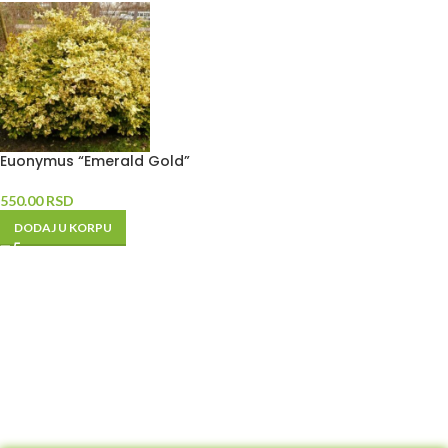
Euonymus “Emerald Gold”
550.00
RSD
DODAJ U KORPU