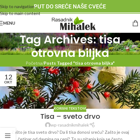
PUT DO SREĆE NAŠE CVEĆE
Skip to navigation
Skip to main content
MENU
Tag Archives: tisa
otrovna biljka
Početna
/
Posts Tagged "tisa otrovna biljka"
12
OKT
KORISNI TEKSTOVI
Tisa – sveto drvo
wp-rasadnikmihalek
Zašto je tisa sveto drvo? Da li tisa donosi sreću? Zašto je ovaj
četinar od davnina na ceni? To su pitanja koja se često