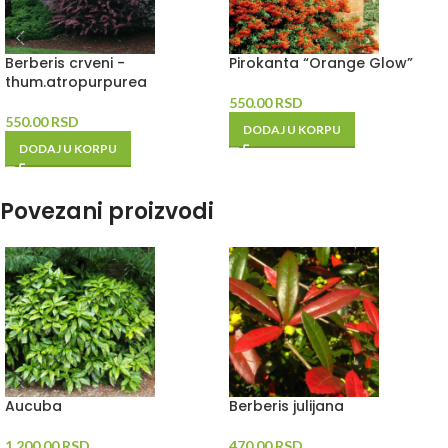
Berberis crveni -
Pirokanta “Orange Glow”
thum.atropurpurea
550.00
RSD
550.00
RSD
DODAJ U KORPU
DODAJ U KORPU
Povezani proizvodi
Aucuba
Berberis julijana
1,200.00
RSD
470.00
RSD