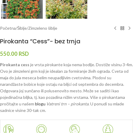
Početna
/
Šiblje
/
Zimzeleno šiblje
Pirokanta “Cess”- bez trnja
550.00
RSD
Pirokanta cess
je vrsta pirokante koja nema bodlje. Dostiže visinu 3-4m.
Ovo je zimzeleni grm koji je idealan za formiranje živih ograda. Cveta od
maja do jula meseca belim neupadljivim cvetovima. Plodovi su
narandžaste bobice koje ostaju na biljci od septembra do decembra.
Odgovara joj sunčano ili polusenovito mesto. Može se saditi i kao
pojedinačna biljka, tj. kao pozadina nižim vrstama. Više o pirokantama
pročitajte u našem
blogu
Vatreni trn – pirokanta
. U ponudi su mlade
sadnice visine 30-tak cm.