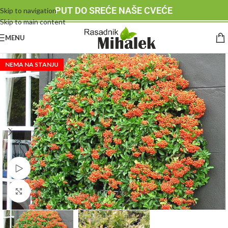
PUT DO SREĆE NAŠE CVEĆE
Skip to navigation
Skip to main content
MENU
NEMA NA STANJU
Pogledajte video
Klknite da uvećate