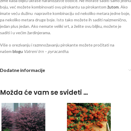
zime kada biljku ukrase narandžaste bobice. Ne morate saditi samo jednu
boju, već možete kombinovati ovu pirokantu sa pirokantom
žutom
. Ako
imate veću dužinu napravite kombinaciju od nekoliko metara jedne boje,
pa nekoliko metara druge boje. Isto tako možete ih saditi naizmenično,
jedan plus jedan. Ako nemate veliki vrt, a želite ovu biljku, možete je
saditi i u većim žardinjerama.
Više o orezivanju i razmnožavanju pirokante možete pročitati na
našem
blogu
Vatreni trn – pyracantha
.
Dodatne informacije
Možda će vam se svideti …