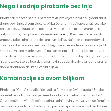
Nega i sadnja pirokante bez tnja
Pirokantu možete saditi s namerom da prekrijete neki neugledni zid ili
drugu površinu. U tom slučaju, biljku ćete formirati kao penjačicu, iako
ona to nije. Osigurajte joj potporu i vodite njene mlade grane uz tu
potporu (žica, deblji kanap, drvene
lestvice
…). Kao i večina ukrasnih
grmova, tako i pirokanta nije zahtevna biljka. Najbolje će napredovati na
mestu sa dosta sunca, mada i u blagoj senci može lepo da se razvija. U
senci će znatno manje cvetati, pa samim tim će i bobica biti manje, ali
može da se sadi i na takvom mestu. Dobro podnosi duge letnje suše, ali i
hladne zime. Što se tiče tla nema nekih posebnih zahteva, odgovara joj
dobro drenirano tlo, kao i većini biljaka.
Kombinacije sa ovom biljkom
Pirokanta “Cess” se najčešće sadi za formiranje živih ograda. Ukoliko se
opredelite za to, rastojanje između sadnica bi trebalo da bude oko 1 m.
Često možemo videti i pojedinačnu sadnju ovih grmova, gde se formiraju
razni oblici (kvadar, kocka ili lopta), pa izgledaju veoma zanimljivo tokom