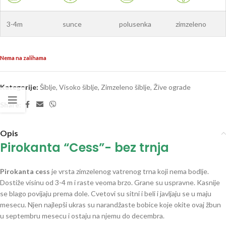
3-4m
sunce
polusenka
zimzeleno
Nema na zalihama
Kategorije:
Šiblje
,
Visoko šiblje
,
Zimzeleno šiblje
,
Žive ograde
Share:
Opis
Pirokanta “Cess”- bez trnja
Pirokanta cess
je vrsta zimzelenog vatrenog trna koji nema bodlje.
Dostiže visinu od 3-4 m i raste veoma brzo. Grane su uspravne. Kasnije
se blago povijaju prema dole. Cvetovi su sitni i beli i javljaju se u maju
mesecu. Njen najlepši ukras su narandžaste bobice koje okite ovaj žbun
u septembru mesecu i ostaju na njemu do decembra.