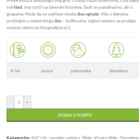
vreme Božića ulepšavaju ovaj grm. Otuda i naziv božikovina. Ova biljka
voli
hlad
. Ima sorti i sa šarenim listovima. Sadi se pojedinačno, ali i u
grupama. Može da se sadi kao visoka
živa ograda
. Više o ileksima
pročitajte u našem blogu
ilex
– božikovina. Izgled sadnice za prodaju
možete videti na fotografiji broj 3.
4-5m
sunce
polusenka
zimzeleno
-
+
DODAJ U KORPU
Kategorije:
AKCIJA - prodaja sadnica
,
Šiblje
,
Visoko šiblje
,
Zimzelen