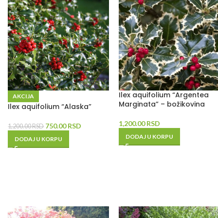
Ilex aquifolium “Argentea
AKCIJA
Marginata” – božikovina
Ilex aquifolium “Alaska”
1,200.00
RSD
750.00
RSD
1,200.00
RSD
DODAJ U KORPU
DODAJ U KORPU