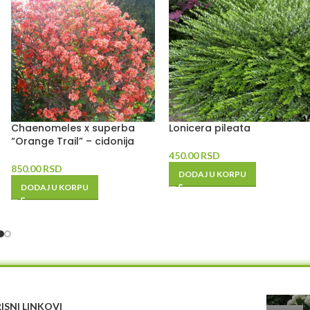
Chaenomeles x superba
Lonicera pileata
“Orange Trail” – cidonija
450.00
RSD
850.00
RSD
DODAJ U KORPU
DODAJ U KORPU
ISNI LINKOVI