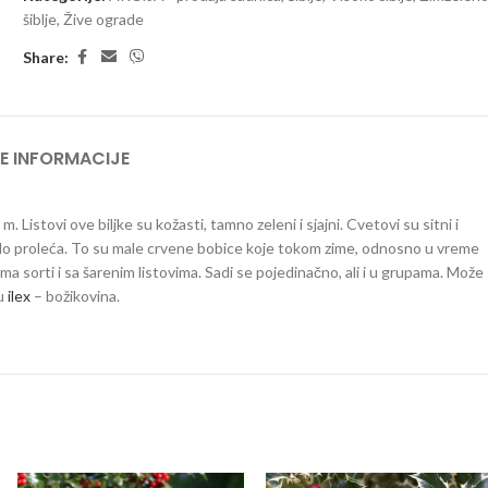
šiblje
,
Žive ograde
Share:
E INFORMACIJE
m. Listovi ove biljke su kožasti, tamno zeleni i sjajni. Cvetovi su sitni i
u do proleća. To su male crvene bobice koje tokom zime, odnosno u vreme
 Ima sorti i sa šarenim listovima. Sadi se pojedinačno, ali i u grupama. Može
gu
ilex
– božikovina.