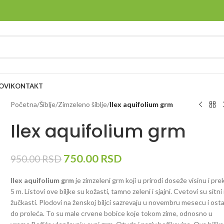
OVI
KONTAKT
Početna
/
Šiblje
/
Zimzeleno šiblje
/
Ilex aquifolium grm
Ilex aquifolium grm
750.00
RSD
950.00
RSD
Ilex aquifolium grm
je zimzeleni grm koji u prirodi doseže visinu i pre
5 m. Listovi ove biljke su kožasti, tamno zeleni i sjajni. Cvetovi su sitni 
žučkasti. Plodovi na ženskoj biljci sazrevaju u novembru mesecu i ost
do proleća. To su male crvene bobice koje tokom zime, odnosno u