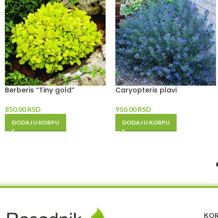
Berberis “Tiny gold”
Caryopteris plavi
850.00
RSD
950.00
RSD
DODAJ U KORPU
DODAJ U KORPU
KOR