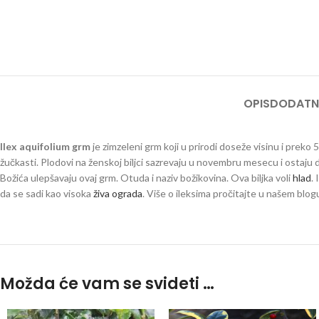
OPIS
DODATN
Ilex aquifolium grm
je zimzeleni grm koji u prirodi doseže visinu i preko 5 
žučkasti. Plodovi na ženskoj biljci sazrevaju u novembru mesecu i ostaj
Božića ulepšavaju ovaj grm. Otuda i naziv božikovina. Ova biljka voli
hlad
.
da se sadi kao visoka
živa ograda
. Više o ileksima pročitajte u našem blo
Možda će vam se svideti …