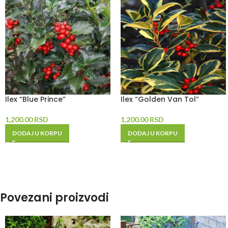
Ilex “Blue Prince”
Ilex “Golden Van Tol”
1,200.00
RSD
1,200.00
RSD
DODAJ U KORPU
DODAJ U KORPU
Povezani proizvodi