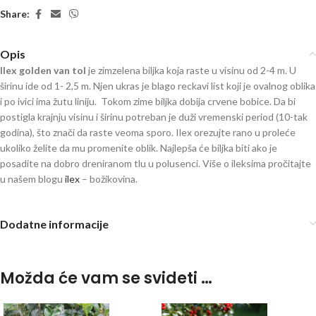
Share:
Opis
I
lex golden van tol
je zimzelena biljka koja raste u visinu od 2-4 m. U
širinu ide od 1- 2,5 m. Njen ukras je blago reckavi list koji je ovalnog oblika
i po ivici ima žutu liniju. Tokom zime biljka dobija crvene bobice. Da bi
postigla krajnju visinu i širinu potreban je duži vremenski period (10-tak
godina), što znači da raste veoma sporo. Ilex orezujte rano u proleće
ukoliko želite da mu promenite oblik. Najlepša će biljka biti ako je
posadite na dobro dreniranom tlu u polusenci. Više o ileksima pročitajte
u našem blogu
ilex
– božikovina.
Dodatne informacije
Možda će vam se svideti …