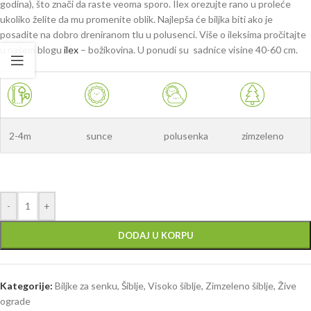
godina), što znači da raste veoma sporo. Ilex orezujte rano u proleće
ukoliko želite da mu promenite oblik. Najlepša će biljka biti ako je
posadite na dobro dreniranom tlu u polusenci. Više o ileksima pročitajte
u našem blogu
ilex
– božikovina. U ponudi su sadnice visine 40-60 cm.
2-4m
sunce
polusenka
zimzeleno
-
+
DODAJ U KORPU
Kategorije:
Biljke za senku
,
Šiblje
,
Visoko šiblje
,
Zimzeleno šiblje
,
Žive
ograde