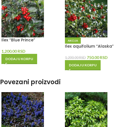
Ilex “Blue Prince”
AKCIJA
Ilex aquifolium “Alaska”
1,200.00
RSD
750.00
RSD
1,200.00
RSD
DODAJ U KORPU
DODAJ U KORPU
Povezani proizvodi