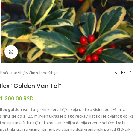
Klknite da uvećate
Početna
/
Šiblje
/
Zimzeleno šiblje
Ilex “Golden Van Tol”
1,200.00
RSD
I
lex golden van tol
je zimzelena biljka koja raste u visinu od 2-4 m. U
širinu ide od 1- 2,5 m. Njen ukras je blago reckavi list koji je ovalnog oblika
i po ivici ima žutu liniju. Tokom zime biljka dobija crvene bobice. Da bi
postigla krajnju visinu i širinu potreban je duži vremenski period (10-tak