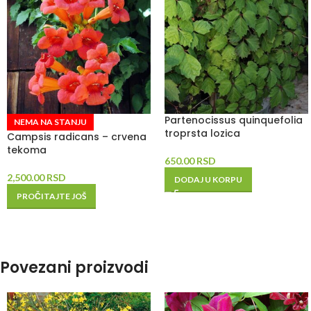
Partenocissus quinquefolia
NEMA NA STANJU
troprsta lozica
Campsis radicans – crvena
tekoma
650.00
RSD
2,500.00
RSD
DODAJ U KORPU
PROČITAJTE JOŠ
Povezani proizvodi