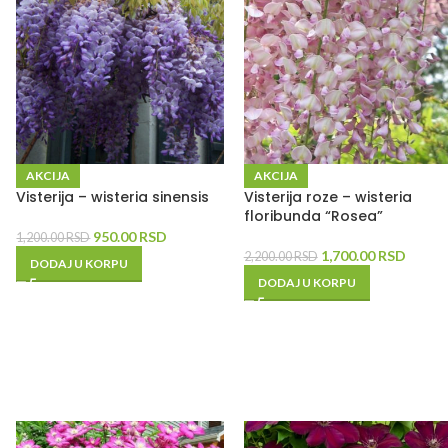
AKCIJA
AKCIJA
Visterija – wisteria sinensis
Visterija roze – wisteria
floribunda “Rosea”
950.00
RSD
1,200.00
RSD
1,700.00
RSD
2,200.00
RSD
DODAJ U KORPU
DODAJ U KORPU