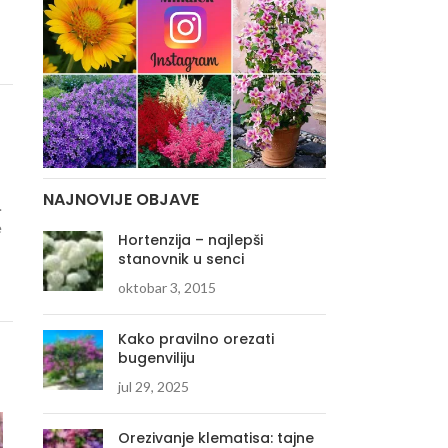
NAJNOVIJE OBJAVE
.
e
Hortenzija – najlepši
stanovnik u senci
oktobar 3, 2015
Kako pravilno orezati
bugenviliju
jul 29, 2025
Orezivanje klematisa: tajne