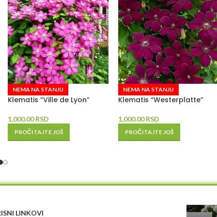
NEMA NA STANJU
NEMA NA STANJU
Klematis “Ville de Lyon”
Klematis “Westerplatte”
1,000.00
RSD
1,000.00
RSD
PROČITAJTE JOŠ
PROČITAJTE JOŠ
ISNI LINKOVI