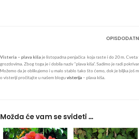
OPIS
DODATN
Visteria – plava kiša
je listopadna penjačica koja raste i do 20 m. Cvet
grozdovima. Zbog toga je i dobila naziv “plava kiša”. Sadimo je radi pokriv
Možemo da je oblikujemo i u malo stablo tako što ćemo, dok je biljka još ml
o visteriji pročitajte u našem blogu
visterija
– plava kiša.
wisteria
Možda će vam se svideti …