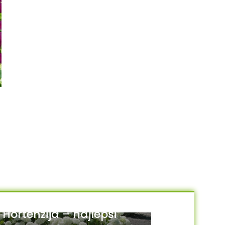
Lonicera “Red World”
AKCIJA
Lonicera aureoreticulata
2,200.00
RSD
550.00
RSD
750.00
RSD
DODAJ U KORPU
DODAJ U KORPU
Hortenzija – najlepši