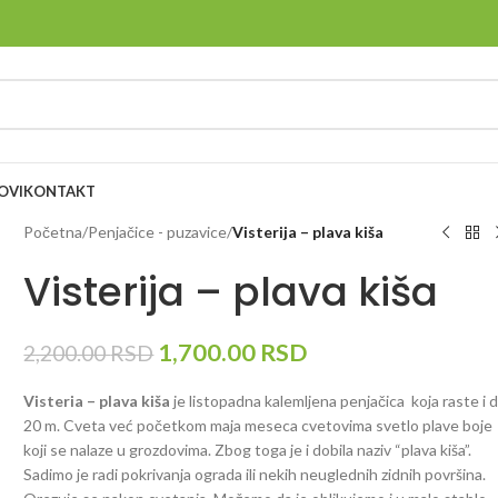
OVI
KONTAKT
Početna
/
Penjačice - puzavice
/
Visterija – plava kiša
Visterija – plava kiša
1,700.00
RSD
2,200.00
RSD
Visteria – plava kiša
je listopadna kalemljena penjačica koja raste i 
20 m. Cveta već početkom maja meseca cvetovima svetlo plave boje
koji se nalaze u grozdovima. Zbog toga je i dobila naziv “plava kiša”.
Sadimo je radi pokrivanja ograda ili nekih neuglednih zidnih površina.