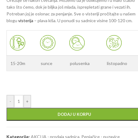
Orezuje se nakon cvetanja. Možemo da je oblikujemo i u malo stablo
tako što ćemo, dok je biljka još mlada, isprepletati grane i vezati ih.
Potreban joj je oslonac za penjanje. Sve o visteriji pročitajte u našem
blogu
visterija
– plava kiša. U ponudi su sadnice visine 100-120 cm.
15-20m
sunce
polusenka
listopadno
-
+
DODAJ U KORPU
Kategorije:
AKCIJA - prodaja sadnica
,
Penjačice - puzavice