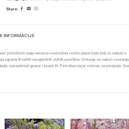
Share:
E INFORMACIJE
a već početkom maja meseca cvetovima svetlo plave boje koji se nalaze u
anja ograda ili nekih neuglednih zidnih površina. Orezuje se nakon cvetanja
ada, isprepletati grane i vezati ih. Potreban joj je oslonac za penjanje. Sv