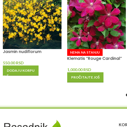
Jasmin nudiflorum
NEMA NA STANJU
Klematis “Rouge Cardinal”
550.00
RSD
1,000.00
RSD
DODAJ U KORPU
PROČITAJTE JOŠ
KOR