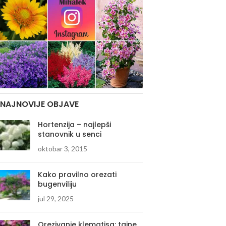
NAJNOVIJE OBJAVE
Hortenzija – najlepši
stanovnik u senci
oktobar 3, 2015
Kako pravilno orezati
bugenviliju
jul 29, 2025
Orezivanje klematisa: tajne