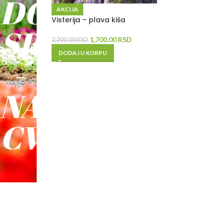
DO
AKCIJA
Visterija – plava kiša
SREĆE
1,700.00
RSD
2,200.00
RSD
DODAJ U KORPU
-
NAŠE
CVEĆE