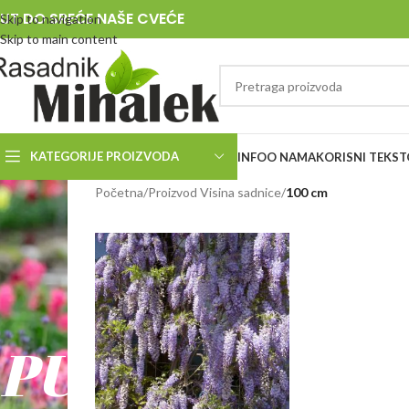
UT DO SREĆE NAŠE CVEĆE
Skip to navigation
Skip to main content
KATEGORIJE PROIZVODA
INFO
O NAMA
KORISNI TEKST
RASADNIK
Početna
/
Proizvod Visina sadnice
/
100 cm
MIHALEK
PUT