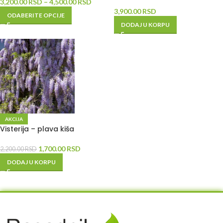
3,200.00
RSD
–
4,500.00
RSD
3,900.00
RSD
ODABERITE OPCIJE
DODAJ U KORPU
AKCIJA
Visterija – plava kiša
1,700.00
RSD
2,200.00
RSD
DODAJ U KORPU