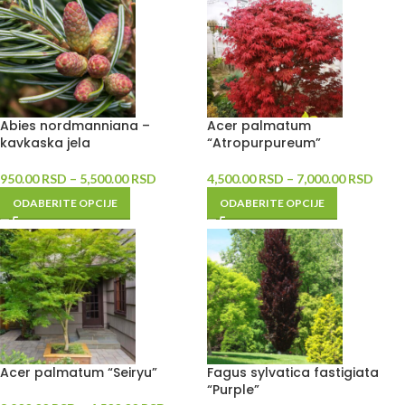
Abies nordmanniana –
Acer palmatum
kavkaska jela
“Atropurpureum”
950.00
RSD
–
5,500.00
RSD
4,500.00
RSD
–
7,000.00
RSD
ODABERITE OPCIJE
ODABERITE OPCIJE
Acer palmatum “Seiryu”
Fagus sylvatica fastigiata
“Purple”