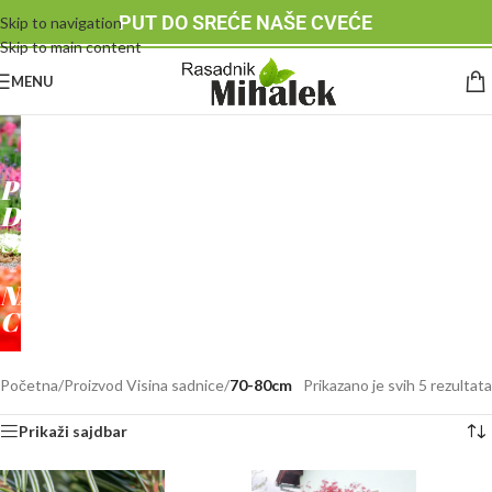
PUT DO SREĆE NAŠE CVEĆE
Skip to navigation
Skip to main content
MENU
RASADNIK
MIHALEK
PUT
DO
SREĆE
-
NAŠE
CVEĆE
Početna
/
Proizvod Visina sadnice
/
70-80cm
Prikazano je svih 5 rezultata
Prikaži sajdbar