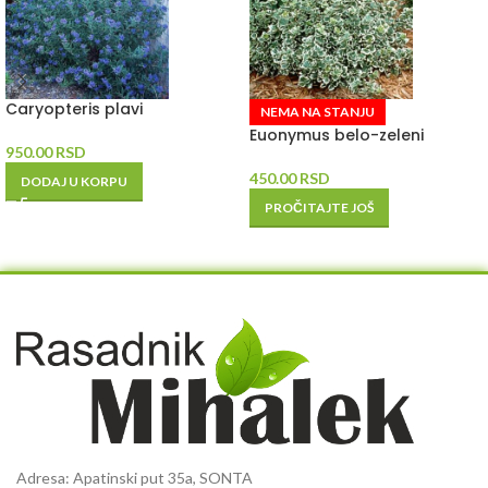
Caryopteris plavi
NEMA NA STANJU
Euonymus belo-zeleni
950.00
RSD
450.00
RSD
DODAJ U KORPU
PROČITAJTE JOŠ
Adresa: Apatinski put 35a, SONTA