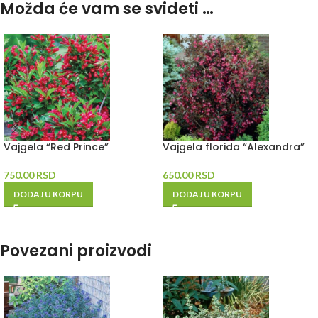
Možda će vam se svideti …
Vajgela “Red Prince”
Vajgela florida “Alexandra”
750.00
RSD
650.00
RSD
DODAJ U KORPU
DODAJ U KORPU
Povezani proizvodi