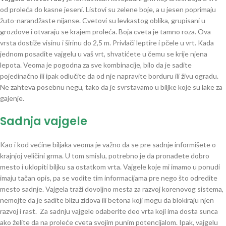
od proleća do kasne jeseni. Listovi su zelene boje, a u jesen poprimaju
žuto-narandžaste nijanse. Cvetovi su levkastog oblika, grupisani u
grozdove i otvaraju se krajem proleća. Boja cveta je tamno roza. Ova
vrsta dostiže visinu i širinu do 2,5 m. Privlači leptire i pčele u vrt. Kada
jednom posadite vajgelu u vaš vrt, shvatićete u čemu se krije njena
lepota. Veoma je pogodna za sve kombinacije, bilo da je sadite
pojedinačno ili ipak odlučite da od nje napravite borduru ili živu ogradu.
Ne zahteva posebnu negu, tako da je svrstavamo u biljke koje su lake za
gajenje.
Sadnja vajgele
Kao i kod većine biljaka veoma je važno da se pre sadnje informišete o
krajnjoj veličini grma. U tom smislu, potrebno je da pronađete dobro
mesto i uklopiti biljku sa ostatkom vrta. Vajgele koje mi imamo u ponudi
imaju tačan opis, pa se vodite tim informacijama pre nego što odredite
mesto sadnje. Vajgela traži dovoljno mesta za razvoj korenovog sistema,
nemojte da je sadite blizu zidova ili betona koji mogu da blokiraju njen
razvoj i rast. Za sadnju vajgele odaberite deo vrta koji ima dosta sunca
ako želite da na proleće cveta svojim punim potencijalom. Ipak, vajgelu