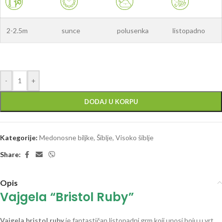
2-2.5m
sunce
polusenka
listopadno
-
+
DODAJ U KORPU
Kategorije:
Medonosne biljke
,
Šiblje
,
Visoko šiblje
Share:
Opis
Vajgela “Bristol Ruby”
Vajgela bristol ruby
je fantastičan listopadni grm koji unosi boju u vrt