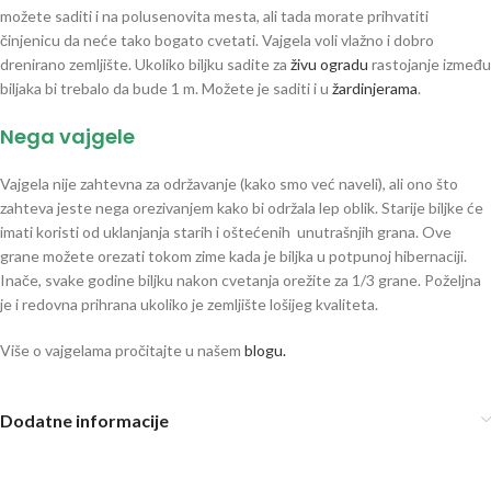
možete saditi i na polusenovita mesta, ali tada morate prihvatiti
činjenicu da neće tako bogato cvetati. Vajgela voli vlažno i dobro
drenirano zemljište. Ukoliko biljku sadite za
živu ogradu
rastojanje između
biljaka bi trebalo da bude 1 m. Možete je saditi i u
žardinjerama
.
Nega vajgele
Vajgela nije zahtevna za održavanje (kako smo već naveli), ali ono što
zahteva jeste nega orezivanjem kako bi održala lep oblik. Starije biljke će
imati koristi od uklanjanja starih i oštećenih unutrašnjih grana. Ove
grane možete orezati tokom zime kada je biljka u potpunoj hibernaciji.
Inače, svake godine biljku nakon cvetanja orežite za 1/3 grane. Poželjna
je i redovna prihrana ukoliko je zemljište lošijeg kvaliteta.
Više o vajgelama pročitajte u našem
blogu.
Dodatne informacije