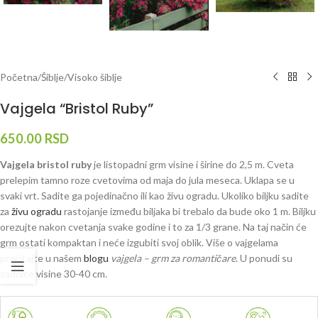
Početna
/
Šiblje
/
Visoko šiblje
Vajgela “Bristol Ruby”
650.00
RSD
Vajgela bristol ruby
je listopadni grm visine i širine do 2,5 m. Cveta
prelepim tamno roze cvetovima od maja do jula meseca. Uklapa se u
svaki vrt. Sadite ga pojedinačno ili kao živu ogradu. Ukoliko biljku sadite
za
živu ogradu
rastojanje između biljaka bi trebalo da bude oko 1 m. Biljku
orezujte nakon cvetanja svake godine i to za 1/3 grane. Na taj način će
grm ostati kompaktan i neće izgubiti svoj oblik. Više o vajgelama
pročitajte u našem
blogu
vajgela – grm za romantičare
. U ponudi su
sadnice visine 30-40 cm.