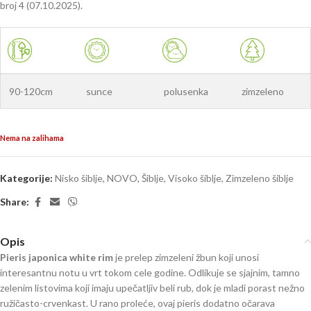
broj 4 (07.10.2025).
90-120cm
sunce
polusenka
zimzeleno
Nema na zalihama
Kategorije:
Nisko šiblje
,
NOVO
,
Šiblje
,
Visoko šiblje
,
Zimzeleno šiblje
Share:
Opis
Pieris japonica white rim
je prelep zimzeleni žbun koji unosi
interesantnu notu u vrt tokom cele godine. Odlikuje se sjajnim, tamno
zelenim listovima koji imaju upečatljiv beli rub, dok je mladi porast nežno
ružičasto-crvenkast. U rano proleće, ovaj pieris dodatno očarava