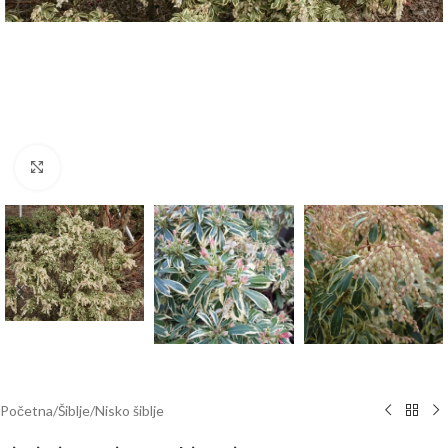
Klknite da uvećate
Početna
/
Šiblje
/
Nisko šiblje