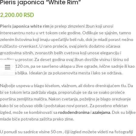
Pieris japonica “White Rim”
2,200.00
RSD
Pieris japonica white rim
je prelep zimzeleni žbun koji unosi
interesantnu notu u vrt tokom cele godine. Odlikuje se sjajnim, tamno
zelenim listovima koji imaju upečatljiv beli rub, dok je mladi porast nežno
ružičasto-crvenkast. U rano proleće, ovaj pieris dodatno očarava
grozdovima sitnih, zvonastih belih cvetova koji unose eleganciju i
svežinu u prostor. Za deset godina ovaj žbun dostiže visinu i širinu od
oko 90–120 cm, pa se savršeno uklapa u žive ograde, ivične sadnje ili kao
soliterna biljka. Idealan je za polusenovita mesta i lako se održava.
Najbolje uspeva u blago kiselom, vlažnom, ali dobro drenirajućem tlu. Da
bi se tokom leta zadržala vlaga, preporučuje se da se svako proleće
površina zemljišta malčira. Nakon cvetanja, poželjno je blago orezivanje
kako bi se očuvao oblik i podstakao novi porast. Za posebno efektan
izgled, može se kombinovati sa
rododendronima
i
azalejama
. Dok su biljke
mlade biće potrebna zaštita preko zime.
U ponudi su sadnice visine 50 cm , čiji izgled možete videti na fotografiji