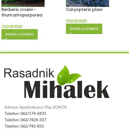
Berberis crveni -
Caryopteris plavi
thum.atropurpurea
950.00
RSD
550.00
RSD
DODAJ U KORPU
DODAJ U KORPU
Adresa: Apatinski put 35a, SONTA
Telefon: 063/174-6925
Telefon: 063/7424-337
Telefon: 062/742-855