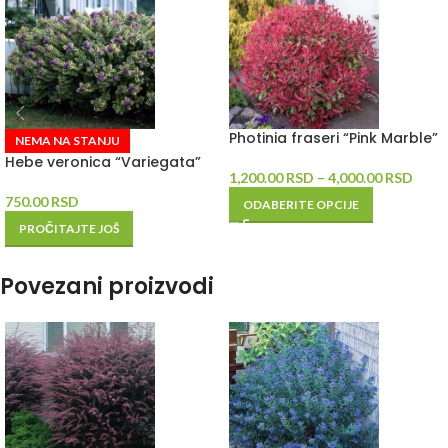
Photinia fraseri “Pink Marble”
NEMA NA STANJU
Hebe veronica “Variegata”
1,200.00
RSD
–
4,000.00
RSD
750.00
RSD
ODABERITE OPCIJE
PROČITAJTE JOŠ
Povezani proizvodi