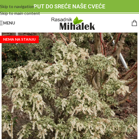
PUT DO SREĆE NAŠE CVEĆE
Skip to navigation
Skip to main content
MENU
NEMA NA STANJU