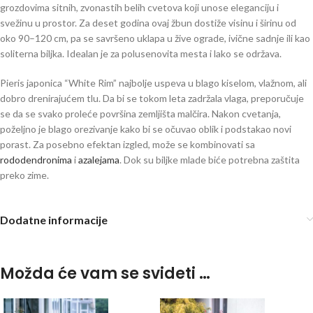
grozdovima sitnih, zvonastih belih cvetova koji unose eleganciju i
svežinu u prostor. Za deset godina ovaj žbun dostiže visinu i širinu od
oko 90–120 cm, pa se savršeno uklapa u žive ograde, ivične sadnje ili kao
soliterna biljka. Idealan je za polusenovita mesta i lako se održava.
Pieris japonica “White Rim” najbolje uspeva u blago kiselom, vlažnom, ali
dobro drenirajućem tlu. Da bi se tokom leta zadržala vlaga, preporučuje
se da se svako proleće površina zemljišta malčira. Nakon cvetanja,
poželjno je blago orezivanje kako bi se očuvao oblik i podstakao novi
porast. Za posebno efektan izgled, može se kombinovati sa
rododendronima
i
azalejama
. Dok su biljke mlade biće potrebna zaštita
preko zime.
Dodatne informacije
Možda će vam se svideti …