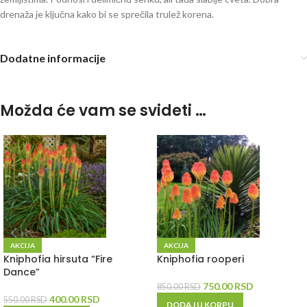
drenaža je ključna kako bi se sprečila trulež korena.
Dodatne informacije
Možda će vam se svideti …
AKCIJA
AKCIJA
Kniphofia hirsuta “Fire
Kniphofia rooperi
Dance”
750.00
RSD
850.00
RSD
400.00
RSD
550.00
RSD
DODAJ U KORPU