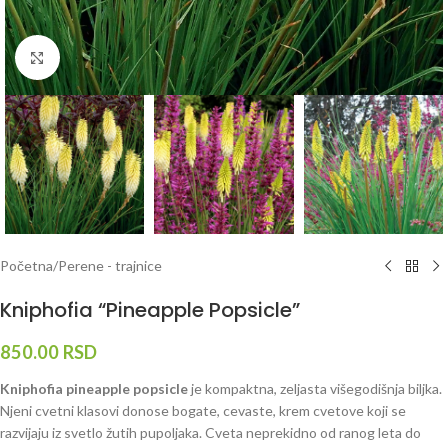
Klknite da uvećate
Početna
/
Perene - trajnice
Kniphofia “Pineapple Popsicle”
850.00
RSD
Kniphofia pineapple popsicle
je kompaktna, zeljasta višegodišnja biljka.
Njeni cvetni klasovi donose bogate, cevaste, krem cvetove koji se
razvijaju iz svetlo žutih pupoljaka. Cveta neprekidno od ranog leta do