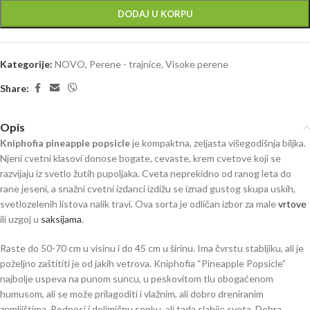
DODAJ U KORPU
Kategorije:
NOVO
,
Perene - trajnice
,
Visoke perene
Share:
Opis
Kniphofia pineapple popsicle
je kompaktna, zeljasta višegodišnja biljka.
Njeni cvetni klasovi donose bogate, cevaste, krem cvetove koji se
razvijaju iz svetlo žutih pupoljaka. Cveta neprekidno od ranog leta do
rane jeseni, a snažni cvetni izdanci izdižu se iznad gustog skupa uskih,
svetlozelenih listova nalik travi. Ova sorta je odličan izbor za male
vrtove
ili uzgoj u
saksijama
.
Raste do 50-70 cm u visinu i do 45 cm u širinu. Ima čvrstu stabljiku, ali je
poželjno zaštititi je od jakih vetrova. Kniphofia “Pineapple Popsicle”
najbolje uspeva na punom suncu, u peskovitom tlu obogaćenom
humusom, ali se može prilagoditi i vlažnim, ali dobro dreniranim
zemljištima. Podnosi i delimičnu senku, ali tada slabije cveta. Dobra