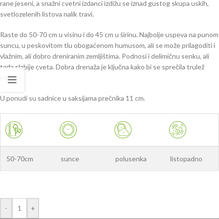
rane jeseni, a snažni cvetni izdanci izdižu se iznad gustog skupa uskih,
svetlozelenih listova nalik travi.
Raste do 50-70 cm u visinu i do 45 cm u širinu. Najbolje uspeva na punom
suncu, u peskovitom tlu obogaćenom humusom, ali se može prilagoditi i
vlažnim, ali dobro dreniranim zemljištima. Podnosi i delimičnu senku, ali
tada slabije cveta. Dobra drenaža je ključna kako bi se sprečila trulež
korena.
U ponudi su sadnice u saksijama prečnika 11 cm.
50-70cm
sunce
polusenka
listopadno
-
+