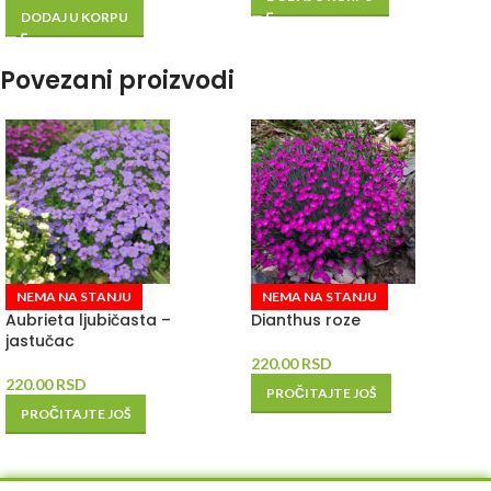
DODAJ U KORPU
Povezani proizvodi
NEMA NA STANJU
NEMA NA STANJU
Aubrieta ljubičasta –
Dianthus roze
jastučac
220.00
RSD
220.00
RSD
PROČITAJTE JOŠ
PROČITAJTE JOŠ