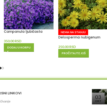
Campanula ljubičasta
NEMA NA STANJU
Delosperma nubigenum
350.00
RSD
250.00
RSD
DODAJ U KORPU
PROČITAJTE JOŠ
ISNI LINKOVI
03
čivanje
OKT