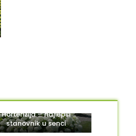
Penisetum alopecuroides
Sedum pachyclados
650.00
RSD
350.00
RSD
DODAJ U KORPU
DODAJ U KORPU
Hortenzija – najlepši
stanovnik u senci
29
JUL