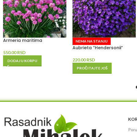
Armeria maritima
NEMA NA STANJU
Aubrieta “Hendersonii”
550.00
RSD
220.00
RSD
DODAJ U KORPU
PROČITAJTE JOŠ
KOR
Poru