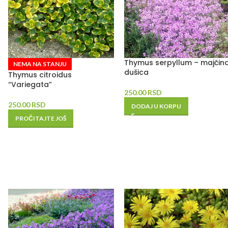
Thymus serpyllum – majčin
NEMA NA STANJU
dušica
Thymus citroidus
“Variegata”
250.00
RSD
250.00
RSD
DODAJ U KORPU
PROČITAJTE JOŠ