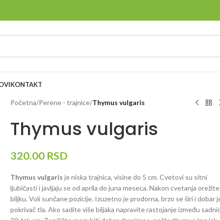
OVI
KONTAKT
Početna
/
Perene - trajnice
/
Thymus vulgaris
Thymus vulgaris
320.00
RSD
Thymus vulgaris
je niska trajnica, visine do 5 cm. Cvetovi su sitni
ljubičasti i javljaju se od aprila do juna meseca. Nakon cvetanja orežite
biljku. Voli sunčane pozicije. Izuzetno je prodorna, brzo se širi i dobar j
pokrivač tla. Ako sadite više biljaka napravite rastojanje između sadni