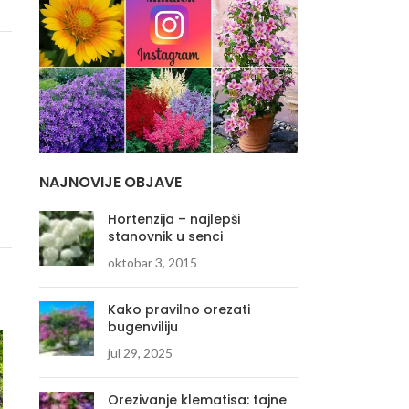
NAJNOVIJE OBJAVE
Hortenzija – najlepši
stanovnik u senci
oktobar 3, 2015
Kako pravilno orezati
bugenviliju
jul 29, 2025
Orezivanje klematisa: tajne