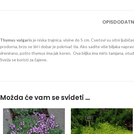
OPIS
DODATN
Thymus vulgaris
je niska trajnica, visine do 5 cm. Cvetovi su sitni ljubiča
prodorna, brzo se širi i dobar je pokrivač tla. Ako sadite više biljaka nap
drenirano, pošto thymus ima jak koren. Ova biljka ima miris tamjana, otuda
Sveža se koristi za čajeve.
Timus
Možda će vam se svideti …