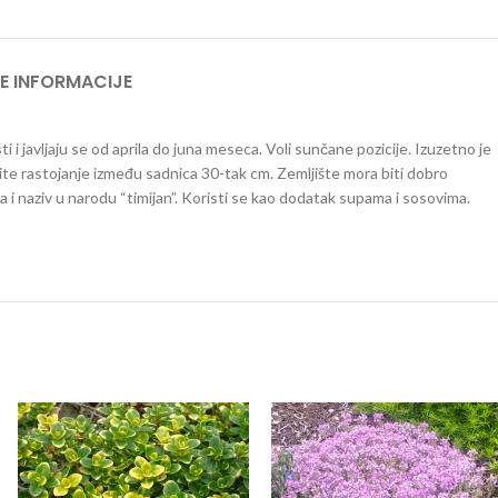
E INFORMACIJE
sti i javljaju se od aprila do juna meseca. Voli sunčane pozicije. Izuzetno je
ravite rastojanje između sadnica 30-tak cm. Zemljište mora biti dobro
 i naziv u narodu “timijan”. Koristi se kao dodatak supama i sosovima.