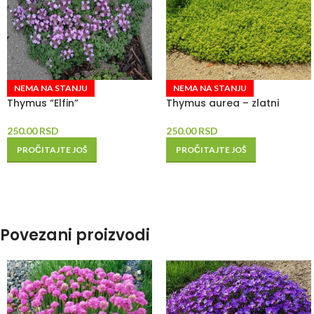
NEMA NA STANJU
NEMA NA STANJU
Thymus “Elfin”
Thymus aurea – zlatni
250.00
RSD
250.00
RSD
PROČITAJTE JOŠ
PROČITAJTE JOŠ
Povezani proizvodi