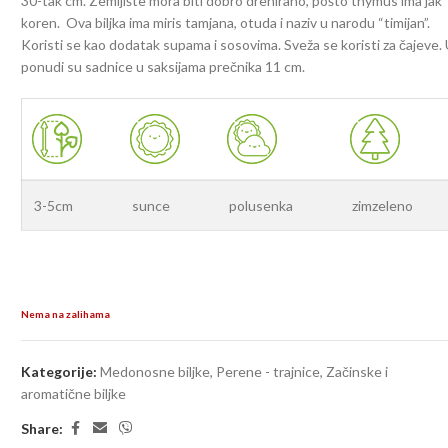
30-tak cm. Zemljište mora biti dobro drenirano, pošto thymus ima jak
koren. Ova biljka ima miris tamjana, otuda i naziv u narodu “timijan”.
Koristi se kao dodatak supama i sosovima. Sveža se koristi za čajeve.
ponudi su sadnice u saksijama prečnika 11 cm.
3-5cm
sunce
polusenka
zimzeleno
Nema na zalihama
Kategorije:
Medonosne biljke
,
Perene - trajnice
,
Začinske i
aromatične biljke
Share: