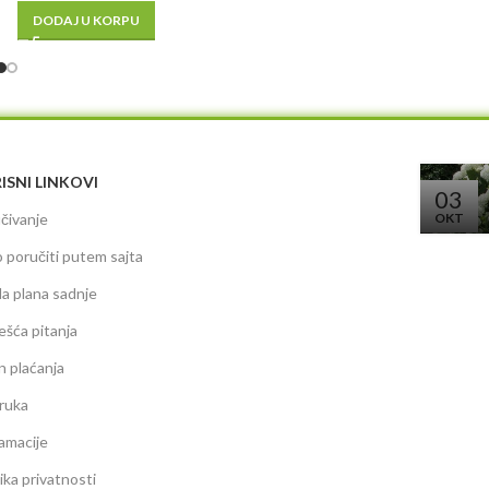
DODAJ U KORPU
ISNI LINKOVI
03
čivanje
OKT
 poručiti putem sajta
da plana sadnje
ešća pitanja
n plaćanja
ruka
amacije
tika privatnosti