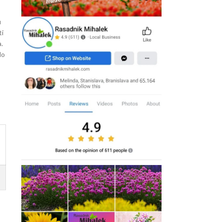
o
u
ti
a.
lo