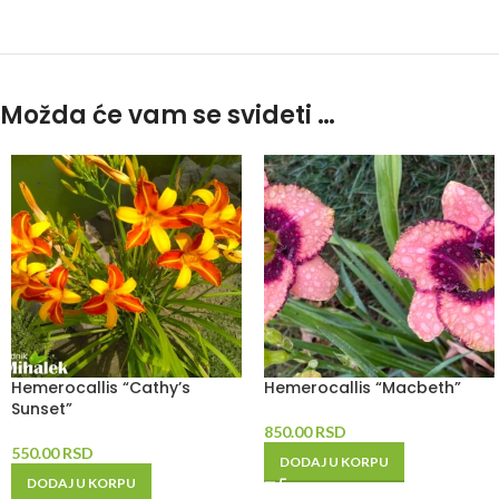
Možda će vam se svideti …
Hemerocallis “Cathy’s
Hemerocallis “Macbeth”
Sunset”
850.00
RSD
550.00
RSD
DODAJ U KORPU
DODAJ U KORPU