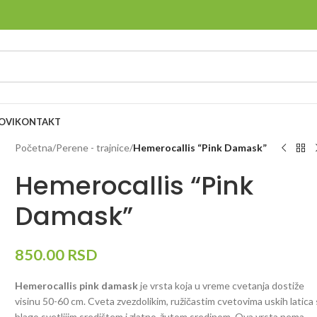
OVI
KONTAKT
Početna
/
Perene - trajnice
/
Hemerocallis “Pink Damask”
Hemerocallis “Pink
Damask”
850.00
RSD
Hemerocallis pink damask
je vrsta koja u vreme cvetanja dostiže
visinu 50-60 cm. Cveta zvezdolikim, ružičastim cvetovima uskih latica
blago svetlijim središtem i zlatno-žutom sredinom. Ova vrsta nema