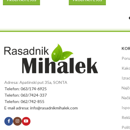
KOR
Poru
Kako
Izra
Adresa: Apatinski put 35a, SONTA
Najč
Telefon: 063/174-6925
Telefon: 063/7424-337
Nači
Telefon: 062/742-855
Ispo
E-mail adresa: info@rasadnikmihalek.com
Rekl
Poli