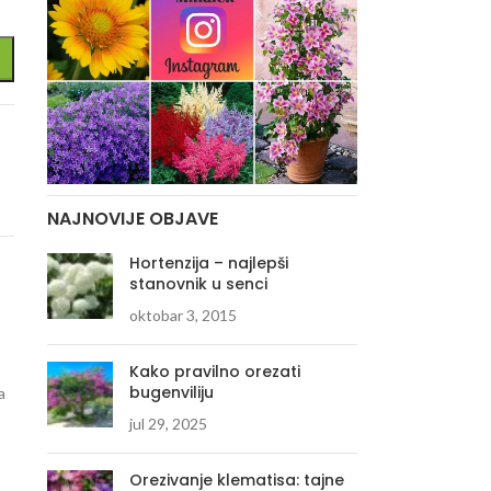
NAJNOVIJE OBJAVE
Hortenzija – najlepši
stanovnik u senci
oktobar 3, 2015
Kako pravilno orezati
bugenviliju
a
jul 29, 2025
Orezivanje klematisa: tajne