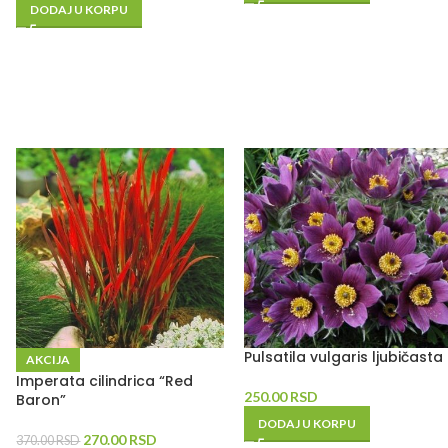
DODAJ U KORPU
Pulsatila vulgaris ljubičasta
AKCIJA
Imperata cilindrica “Red
250.00
RSD
Baron”
DODAJ U KORPU
270.00
RSD
370.00
RSD