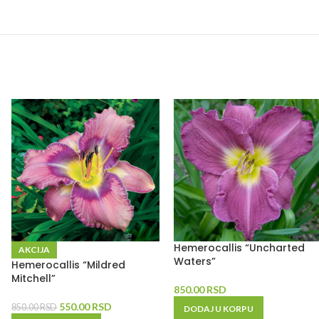
Hemerocallis “Uncharted
AKCIJA
Waters”
Hemerocallis “Mildred
Mitchell”
850.00
RSD
550.00
RSD
850.00
RSD
DODAJ U KORPU