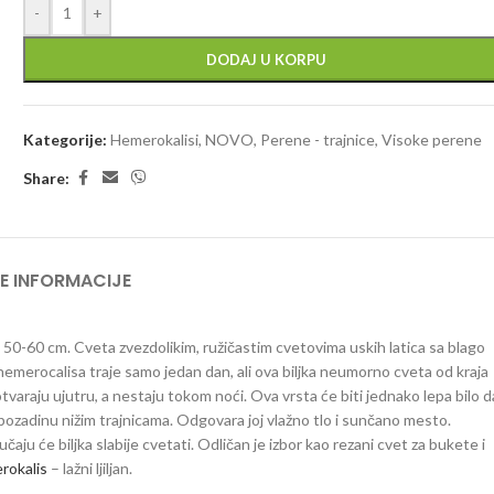
-
+
DODAJ U KORPU
Kategorije:
Hemerokalisi
,
NOVO
,
Perene - trajnice
,
Visoke perene
Share:
E INFORMACIJE
u 50-60 cm. Cveta zvezdolikim, ružičastim cvetovima uskih latica sa blago
hemerocalisa traje samo jedan dan, ali ova biljka neumorno cveta od kraja
tvaraju ujutru, a nestaju tokom noći. Ova vrsta će biti jednako lepa bilo d
o pozadinu nižim trajnicama. Odgovara joj vlažno tlo i sunčano mesto.
aju će biljka slabije cvetati. Odličan je izbor kao rezani cvet za bukete i
rokalis
– lažni ljiljan.
hemerocalis hemerokalis