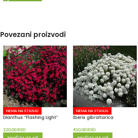
Povezani proizvodi
NEMA NA STANJU
NEMA NA STANJU
Dianthus “Flashing Light”
Iberis gibraltarica
220.00
RSD
450.00
RSD
PROČITAJTE JOŠ
PROČITAJTE JOŠ