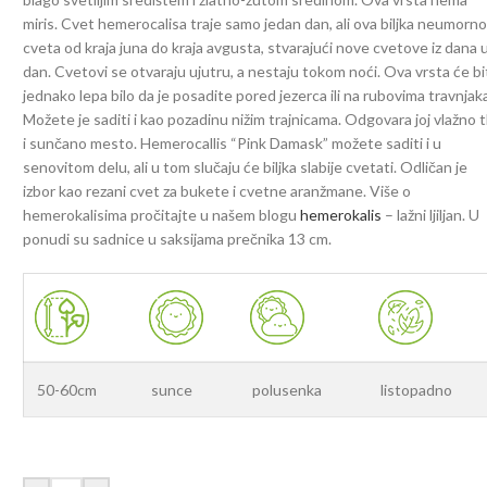
miris. Cvet hemerocalisa traje samo jedan dan, ali ova biljka neumorn
cveta od kraja juna do kraja avgusta, stvarajući nove cvetove iz dana 
dan. Cvetovi se otvaraju ujutru, a nestaju tokom noći. Ova vrsta će bi
jednako lepa bilo da je posadite pored jezerca ili na rubovima travnjak
Možete je saditi i kao pozadinu nižim trajnicama. Odgovara joj vlažno t
i sunčano mesto. Hemerocallis “Pink Damask” možete saditi i u
senovitom delu, ali u tom slučaju će biljka slabije cvetati. Odličan je
izbor kao rezani cvet za bukete i cvetne aranžmane. Više o
hemerokalisima pročitajte u našem blogu
hemerokalis
– lažni ljiljan. U
ponudi su sadnice u saksijama prečnika 13 cm.
50-60cm
sunce
polusenka
listopadno