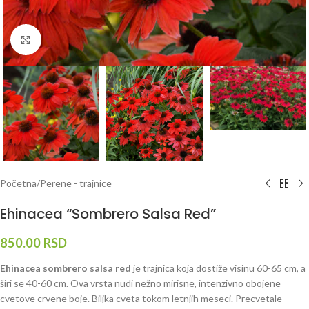
Klknite da uvećate
Početna
/
Perene - trajnice
Ehinacea “Sombrero Salsa Red”
850.00
RSD
Ehinacea sombrero salsa red
je trajnica koja dostiže visinu 60-65 cm, a
širi se 40-60 cm. Ova vrsta nudi nežno mirisne, intenzivno obojene
cvetove crvene boje. Biljka cveta tokom letnjih meseci. Precvetale