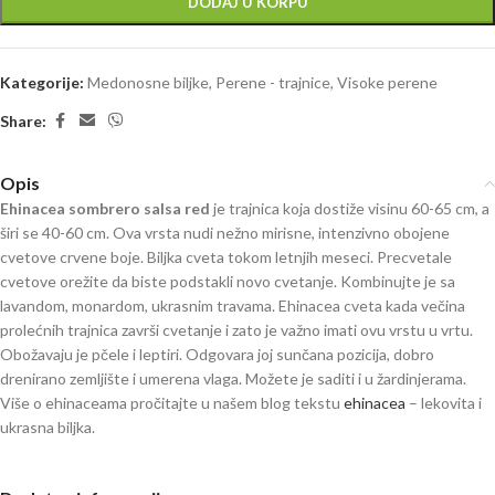
DODAJ U KORPU
Kategorije:
Medonosne biljke
,
Perene - trajnice
,
Visoke perene
Share:
Opis
Ehinacea sombrero salsa red
je trajnica koja dostiže visinu 60-65 cm, a
širi se 40-60 cm. Ova vrsta nudi nežno mirisne, intenzivno obojene
cvetove crvene boje. Biljka cveta tokom letnjih meseci. Precvetale
cvetove orežite da biste podstakli novo cvetanje. Kombinujte je sa
lavandom, monardom, ukrasnim travama. Ehinacea cveta kada večina
prolećnih trajnica završi cvetanje i zato je važno imati ovu vrstu u vrtu.
Obožavaju je pčele i leptiri. Odgovara joj sunčana pozicija, dobro
drenirano zemljište i umerena vlaga. Možete je saditi i u žardinjerama.
Više o ehinaceama pročitajte u našem blog tekstu
ehinacea
– lekovita i
ukrasna biljka.
Ehinacea Echinacea