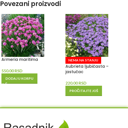
Povezani proizvodi
Armeria maritima
NEMA NA STANJU
Aubrieta ljubičasta –
550.00
RSD
jastučac
DODAJ U KORPU
220.00
RSD
PROČITAJTE JOŠ