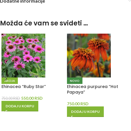
Dodatne informacije
Možda će vam se svideti …
AKCIJA
NOVO
Ehinacea “Ruby Star”
Ehinacea purpurea “Hot
Papaya”
550.00
RSD
750.00
RSD
750.00
RSD
DODAJ U KORPU
DODAJ U KORPU