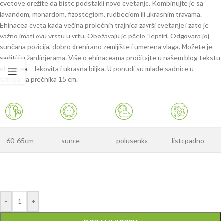
cvetove orežite da biste podstakli novo cvetanje. Kombinujte je sa
lavandom, monardom, fizostegiom, rudbeciom ili ukrasnim travama.
Ehinacea cveta kada večina prolećnih trajnica završi cvetanje i zato je
važno imati ovu vrstu u vrtu. Obožavaju je pčele i leptiri. Odgovara joj
sunčana pozicija, dobro drenirano zemljište i umerena vlaga. Možete je
saditi i u žardinjerama. Više o ehinaceama pročitajte u našem blog tekstu
ehinacea
– lekovita i ukrasna biljka. U ponudi su mlade sadnice u
saksijama prečnika 15 cm.
60-65cm
sunce
polusenka
listopadno
-
+