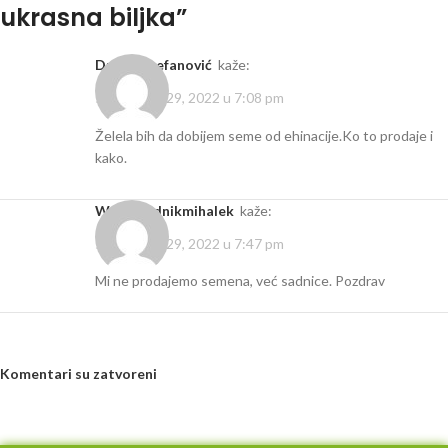
ukrasna biljka
”
Dušica stefanović
kaže:
septembar 29, 2022 u 7:08 pm
Želela bih da dobijem seme od ehinacije.Ko to prodaje i
kako.
wp-rasadnikmihalek
kaže:
septembar 29, 2022 u 7:47 pm
Mi ne prodajemo semena, već sadnice. Pozdrav
Komentari su zatvoreni