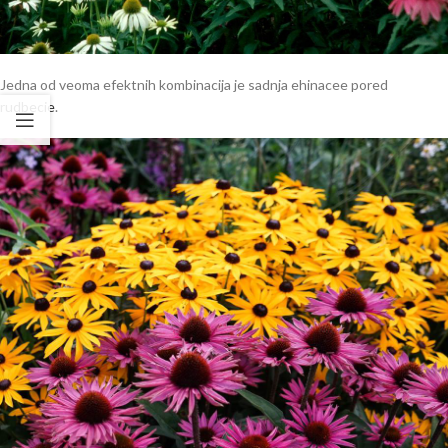
Jedna od veoma efektnih kombinacija je sadnja ehinacee pored
rudbecie
.