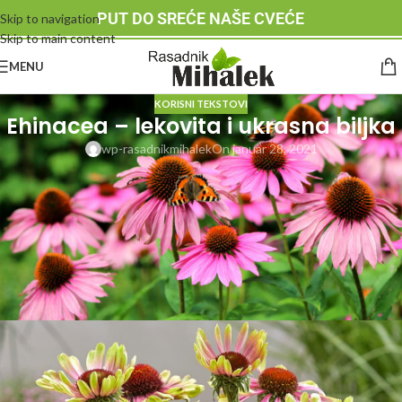
PUT DO SREĆE NAŠE CVEĆE
Skip to navigation
Skip to main content
MENU
KORISNI TEKSTOVI
Ehinacea – lekovita i ukrasna biljka
wp-rasadnikmihalek
On januar 28, 2021
Ehinacea – lekovita i ukrasna biljka
– ovo je višegodišnja biljka
(trajnica) koja formira cvetove na granama visine 50-120 cm, što zavisi od
vrste. Postoje niže vrste, kao što su ehinacea “
Baby Swan Pink
“,
ehinacea “
Baby Swan White
” i “
Green Twister
” . One dostižu visinu do
50cm. Posebno je lepa ova treća vrsta pošto nema stalnu boju cveta,
dok su cvetovi mladi latice su limun-žute boje, a kada se otvore onda je
sredina ružičaste boje, a ivice su žuto-zelene.