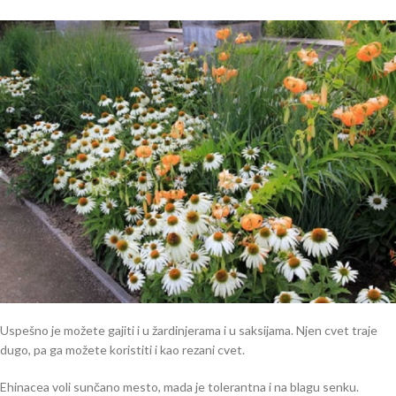
Uspešno je možete gajiti i u žardinjerama i u saksijama. Njen cvet traje
dugo, pa ga možete koristiti i kao rezani cvet.
Ehinacea voli sunčano mesto, mada je tolerantna i na blagu senku.