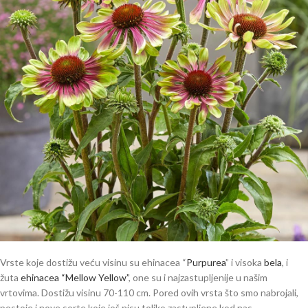
Vrste koje dostižu veću visinu su ehinacea “
Purpurea
” i visoka
bela
, i
žuta
ehinacea “Mellow Yellow”
, one su i najzastupljenije u našim
vrtovima. Dostižu visinu 70-110 cm. Pored ovih vrsta što smo nabrojali,
postoje i nove sorte koje još nisu toliko zastupljene kod nas.