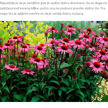
Najvažnije je da je zemljište gde je sadite dobro drenirano, da se vlaga ne
zadržava kod korena biljke, pošto ona ne podnosi previše vlažno tlo. Pre
nego što je zalijete uverite se da je zemlja dobro isušena.