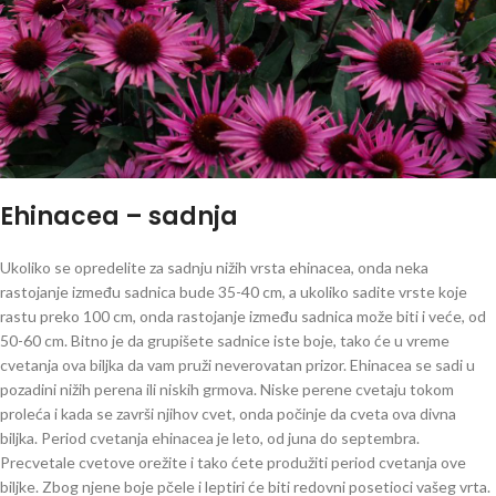
Ehinacea – sadnja
Ukoliko se opredelite za sadnju nižih vrsta ehinacea, onda neka
rastojanje između sadnica bude 35-40 cm, a ukoliko sadite vrste koje
rastu preko 100 cm, onda rastojanje između sadnica može biti i veće, od
50-60 cm. Bitno je da grupišete sadnice iste boje, tako će u vreme
cvetanja ova biljka da vam pruži neverovatan prizor. Ehinacea se sadi u
pozadini nižih perena ili niskih grmova. Niske perene cvetaju tokom
proleća i kada se završi njihov cvet, onda počinje da cveta ova divna
biljka. Period cvetanja ehinacea je leto, od juna do septembra.
Precvetale cvetove orežite i tako ćete produžiti period cvetanja ove
biljke. Zbog njene boje pčele i leptiri će biti redovni posetioci vašeg vrta.