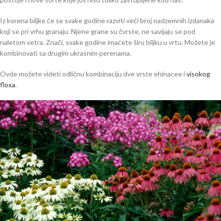
Iz korena biljke će se svake godine razviti veći broj nadzemnih izdanaka
koji se pri vrhu granaju. Njene grane su čvrste, ne savijaju se pod
naletom vetra. Znači, svake godine imaćete širu biljku u vrtu. Možete je
kombinovati sa drugim ukrasnim perenama.
Ovde možete videti odličnu kombinaciju dve vrste ehinacee i
visokog
floxa
.