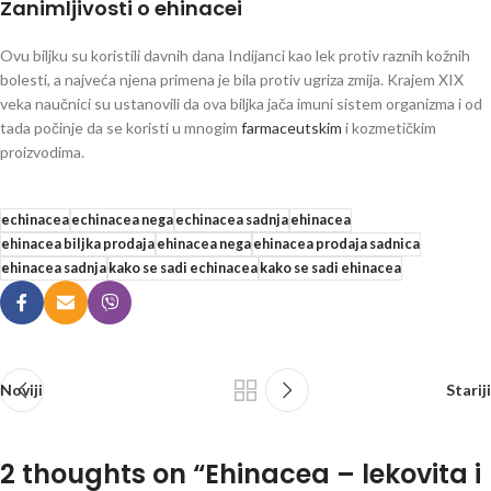
Zanimljivosti o ehinacei
Ovu biljku su koristili davnih dana Indijanci kao lek protiv raznih kožnih
bolesti, a najveća njena primena je bila protiv ugriza zmija. Krajem XIX
veka naučnici su ustanovili da ova biljka jača imuni sistem organizma i od
tada počinje da se koristi u mnogim
farmaceutskim
i kozmetičkim
proizvodima.
echinacea
echinacea nega
echinacea sadnja
ehinacea
ehinacea biljka prodaja
ehinacea nega
ehinacea prodaja sadnica
ehinacea sadnja
kako se sadi echinacea
kako se sadi ehinacea
Noviji
Stariji
2 thoughts on “
Ehinacea – lekovita i