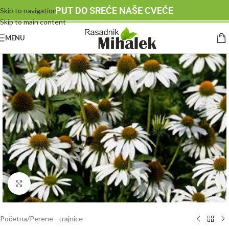
PUT DO SREĆE NAŠE CVEĆE
Skip to navigation
Skip to main content
MENU
Klknite da uvećate
Početna
/
Perene - trajnice