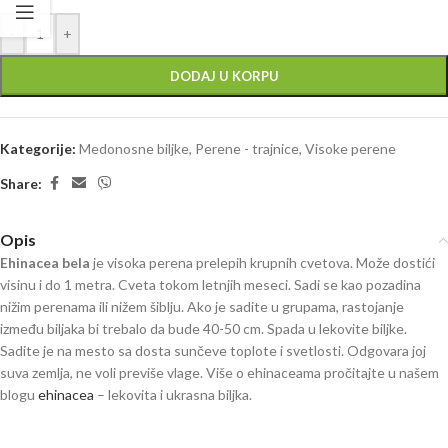
-
+
DODAJ U KORPU
Kategorije:
Medonosne biljke
,
Perene - trajnice
,
Visoke perene
Share:
Opis
Ehinacea bela
je visoka perena prelepih krupnih cvetova. Može dostići
visinu i do 1 metra. Cveta tokom letnjih meseci. Sadi se kao pozadina
nižim perenama ili nižem šiblju. Ako je sadite u grupama, rastojanje
između biljaka bi trebalo da bude 40-50 cm. Spada u lekovite biljke.
Sadite je na mesto sa dosta sunčeve toplote i svetlosti. Odgovara joj
suva zemlja, ne voli previše vlage. Više o ehinaceama pročitajte u našem
blogu
ehinacea
– lekovita i ukrasna biljka.
Ehinacea Echinacea