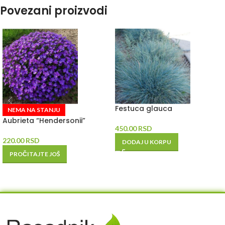
Povezani proizvodi
Festuca glauca
NEMA NA STANJU
Aubrieta “Hendersonii”
450.00
RSD
220.00
RSD
DODAJ U KORPU
PROČITAJTE JOŠ