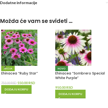
Dodatne informacije
Možda će vam se svideti …
AKCIJA
NOVO
Ehinacea “Ruby Star”
Ehinacea “Sombrero Special
White Purple”
550.00
RSD
750.00
RSD
950.00
RSD
DODAJ U KORPU
DODAJ U KORPU