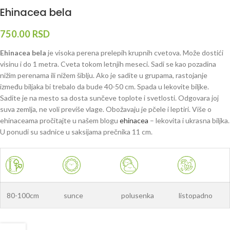
Ehinacea bela
750.00
RSD
Ehinacea bela
je visoka perena prelepih krupnih cvetova. Može dostići
visinu i do 1 metra. Cveta tokom letnjih meseci. Sadi se kao pozadina
nižim perenama ili nižem šiblju. Ako je sadite u grupama, rastojanje
između biljaka bi trebalo da bude 40-50 cm. Spada u lekovite biljke.
Sadite je na mesto sa dosta sunčeve toplote i svetlosti. Odgovara joj
suva zemlja, ne voli previše vlage. Obožavaju je pčele i leptiri. Više o
ehinaceama pročitajte u našem blogu
ehinacea
– lekovita i ukrasna biljka.
U ponudi su sadnice u saksijama prečnika 11 cm.
80-100cm
sunce
polusenka
listopadno