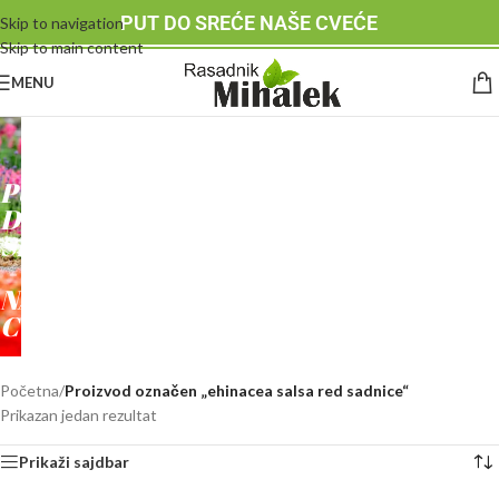
PUT DO SREĆE NAŠE CVEĆE
Skip to navigation
Skip to main content
MENU
RASADNIK
MIHALEK
PUT
DO
SREĆE
-
NAŠE
CVEĆE
Početna
/
Proizvod označen „ehinacea salsa red sadnice“
Prikazan jedan rezultat
Prikaži sajdbar