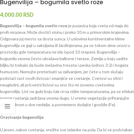
Bugenvilija – bogumila svetlo roze
4,000.00
RSD
Bugenvilija – bogumila svetlo roze
je puzavica koja cveta od maja do
prvih mrazeva. Može dostići visinu i preko 10 m u primorskim krajevima.
Odgovara joj mesto sa dosta sunca. U uslovima kontinentalne klime
bugenvilija se gaji u saksijama ili žardinjerama, pa se tokom zime unosi u
prostoriju gde temperatura ne ide ispod 10 stepeni. Bugenvilija –
bogumila veoma često ukrašava balkone i terase. Zemlja u koju sadite
biljku bi trebalo da bude mešavina treseta i peska (odnos 3:2) i bogata
humusom. Nemojte preterivati sa zalivanjem, jer ćete u tom slučaju
podstaći rast novih listova i smanjiće se cvetanje. Cvetovi su sitni i
neugledni, ali pricvetni listovi su ono što mi zovemo cvetovima
bugenvilije. List ne gubi boju čak ni na nižim temperaturama, pa se efekat
punog cvetanja zadržava veoma dugo. U vreme vegetacije prihranjujte
biljku jednom u dve nedelje, a povremeno dodajte i gvožđe (Fe).
Orezivanje bugenvilije
U jesen, nakon cvetanja, orežite sve izdanke na pola. Da bi se podstakao