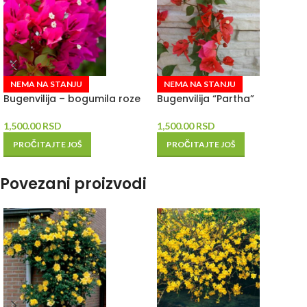
NEMA NA STANJU
NEMA NA STANJU
Bugenvilija – bogumila roze
Bugenvilija “Partha”
1,500.00
RSD
1,500.00
RSD
PROČITAJTE JOŠ
PROČITAJTE JOŠ
Povezani proizvodi