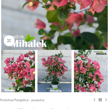
Klknite da uvećate
Početna
/
Penjačice - puzavice