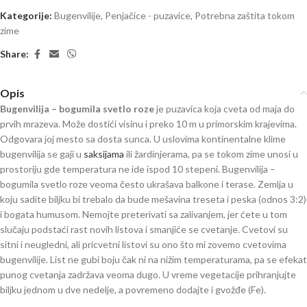
Kategorije:
Bugenvilije
,
Penjačice - puzavice
,
Potrebna zaštita tokom
zime
Share:
Opis
Bugenvilija – bogumila svetlo roze
je puzavica koja cveta od maja do
prvih mrazeva. Može dostići visinu i preko 10 m u primorskim krajevima.
Odgovara joj mesto sa dosta sunca. U uslovima kontinentalne klime
bugenvilija se gaji u
saksijama
ili žardinjerama, pa se tokom zime unosi u
prostoriju gde temperatura ne ide ispod 10 stepeni. Bugenvilija –
bogumila svetlo roze veoma često ukrašava balkone i terase. Zemlja u
koju sadite biljku bi trebalo da bude mešavina treseta i peska (odnos 3:2)
i bogata humusom. Nemojte preterivati sa zalivanjem, jer ćete u tom
slučaju podstaći rast novih listova i smanjiće se cvetanje. Cvetovi su
sitni i neugledni, ali pricvetni listovi su ono što mi zovemo cvetovima
bugenvilije. List ne gubi boju čak ni na nižim temperaturama, pa se efekat
punog cvetanja zadržava veoma dugo. U vreme vegetacije prihranjujte
biljku jednom u dve nedelje, a povremeno dodajte i gvožđe (Fe).