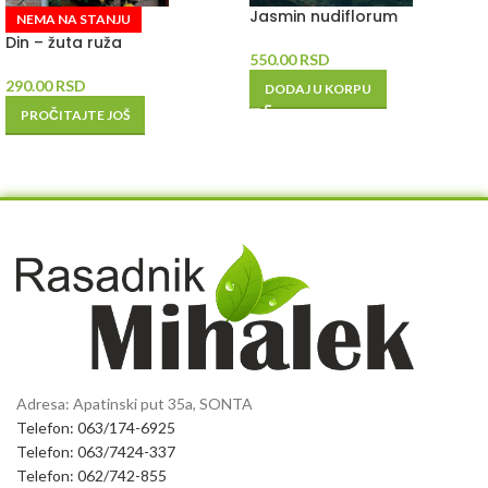
Jasmin nudiflorum
NEMA NA STANJU
Din – žuta ruža
550.00
RSD
290.00
RSD
DODAJ U KORPU
PROČITAJTE JOŠ
Adresa: Apatinski put 35a, SONTA
Telefon: 063/174-6925
Telefon: 063/7424-337
Telefon: 062/742-855