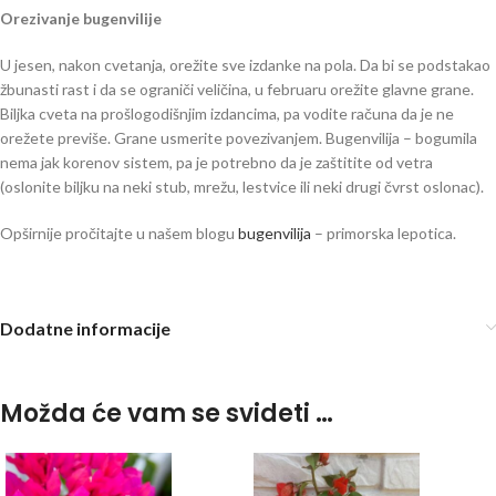
Orezivanje bugenvilije
U jesen, nakon cvetanja, orežite sve izdanke na pola. Da bi se podstakao
žbunasti rast i da se ograniči veličina, u februaru orežite glavne grane.
Biljka cveta na prošlogodišnjim izdancima, pa vodite računa da je ne
orežete previše. Grane usmerite povezivanjem. Bugenvilija – bogumila
nema jak korenov sistem, pa je potrebno da je zaštitite od vetra
(oslonite biljku na neki stub, mrežu, lestvice ili neki drugi čvrst oslonac).
Opširnije pročitajte u našem blogu
bugenvilija
– primorska lepotica.
bugenvilija, bogumila bungevilija
Dodatne informacije
Možda će vam se svideti …