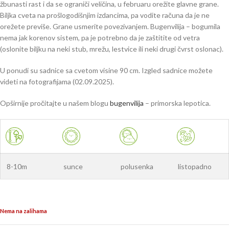
žbunasti rast i da se ograniči veličina, u februaru orežite glavne grane.
Biljka cveta na prošlogodišnjim izdancima, pa vodite računa da je ne
orežete previše. Grane usmerite povezivanjem. Bugenvilija – bogumila
nema jak korenov sistem, pa je potrebno da je zaštitite od vetra
(oslonite biljku na neki stub, mrežu, lestvice ili neki drugi čvrst oslonac).
U ponudi su sadnice sa cvetom visine 90 cm. Izgled sadnice možete
videti na fotografijama (02.09.2025).
Opširnije pročitajte u našem blogu
bugenvilija
– primorska lepotica.
8-10m
sunce
polusenka
listopadno
Nema na zalihama