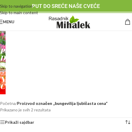
PUT DO SREĆE NAŠE CVEĆE
Skip to navigation
Skip to main content
MENU
RASADNIK
MIHALEK
PUT
DO
SREĆE
-
NAŠE
CVEĆE
Početna
/
Proizvod označen „bungevilija ljubičasta cena“
Prikazano je svih 2 rezultata
Prikaži sajdbar