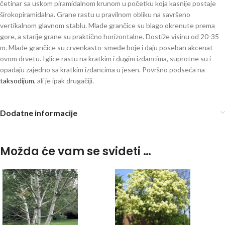
četinar sa uskom piramidalnom krunom u početku koja kasnije postaje
širokopiramidalna. Grane rastu u pravilnom obliku na savršeno
vertikalnom glavnom stablu. Mlade grančice su blago okrenute prema
gore, a starije grane su praktično horizontalne. Dostiže visinu od 20-35
m. Mlade grančice su crvenkasto-smeđe boje i daju poseban akcenat
ovom drvetu. Iglice rastu na kratkim i dugim izdancima, suprotne su i
opadaju zajedno sa kratkim izdancima u jesen. Površno podseća na
taksodijum
, ali je ipak drugačiji.
Dodatne informacije
Možda će vam se svideti …