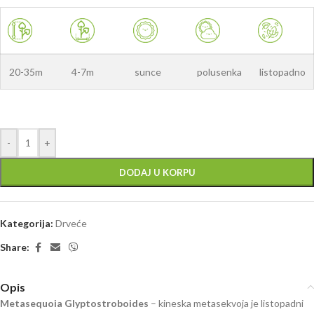
20-35m
4-7m
sunce
polusenka
listopadno
-
+
DODAJ U KORPU
Kategorija:
Drveće
Share:
Opis
Metasequoia Glyptostroboides
– kineska metasekvoja je listopadni