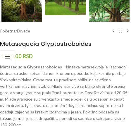
Početna
/
Drveće
Metasequoia Glyptostroboides
4,500.00
RSD
Metasequoia Glyptostroboides
– kineska metasekvoja je listopadni
četinar sa uskom piramidalnom krunom u početku koja kasnije postaje
širokopiramidalna. Grane rastu u pravilnom obliku na savršeno
vertikalnom glavnom stablu. Mlade grančice su blago okrenute prema
gore, a starije grane su praktično horizontalne. Dostiže visinu od 20-35
m. Mlade grančice su crvenkasto-smeđe boje i daju poseban akcenat
ovom drvetu. Iglice rastu na kratkim i dugim izdancima, suprotne su i
opadaju zajedno sa kratkim izdancima u jesen. Površno podseća na
taksodijum
, ali je ipak drugačiji. U ponudi su sadnice u saksijama visine
150-200 cm.