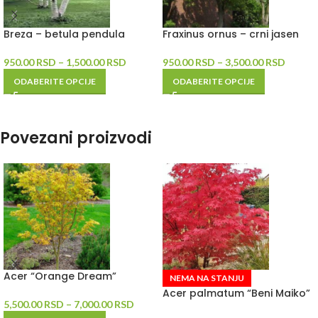
Breza – betula pendula
Fraxinus ornus – crni jasen
950.00
RSD
–
1,500.00
RSD
950.00
RSD
–
3,500.00
RSD
ODABERITE OPCIJE
ODABERITE OPCIJE
Povezani proizvodi
Acer “Orange Dream”
NEMA NA STANJU
Acer palmatum “Beni Maiko”
5,500.00
RSD
–
7,000.00
RSD