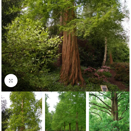
Klknite da uvećate