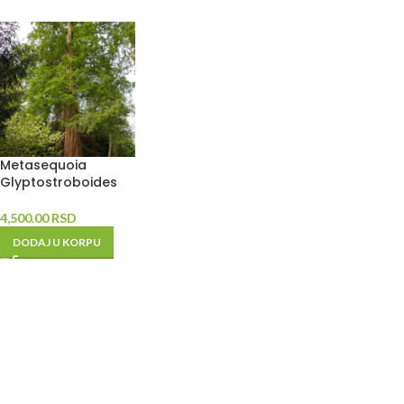
Metasequoia
Glyptostroboides
4,500.00
RSD
DODAJ U KORPU