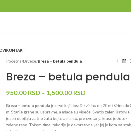
OVI
KONTAKT
Početna
/
Drveće
/
Breza – betula pendula
Breza – betula pendula
950.00
RSD
–
1,500.00
RSD
Breza – betula pendula
je drvo koji dostiže visinu do 20 m i širinu do 
m. Starije grane su uspravne, a mlade su viseće. Svetlo zeleni listovi u
jesen dobijaju zlatno žutu boju. U martu, pre cvetanja krase je žuto-
zelene rese. Tokom zime, takodje je dekorativna, jer joj je kora na sta