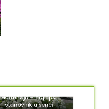
o
Likvidambar
NEMA NA STANJU
Laburnum – zlatna kiša
1,500.00
RSD
4,500.00
RSD
DODAJ U KORPU
PROČITAJTE JOŠ
Hortenzija – najlepši
stanovnik u senci
29
JUL