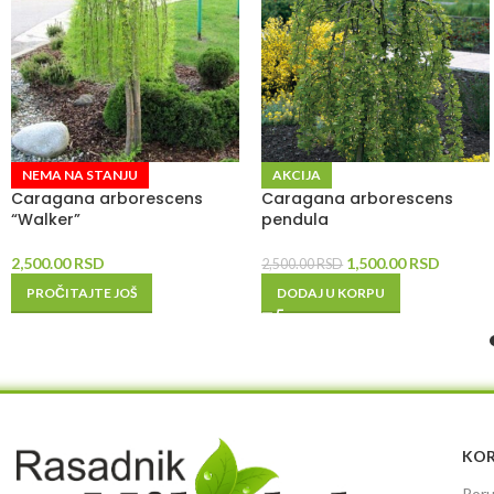
NEMA NA STANJU
AKCIJA
Caragana arborescens
Caragana arborescens
“Walker”
pendula
2,500.00
RSD
1,500.00
RSD
2,500.00
RSD
PROČITAJTE JOŠ
DODAJ U KORPU
KOR
Poru