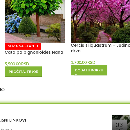
Cercis siliquastrum – Judin
NEMA NA STANJU
drvo
Catalpa bignonioides Nana
1,700.00
RSD
5,500.00
RSD
DODAJ U KORPU
PROČITAJTE JOŠ
ISNI LINKOVI
03
čivanje
OKT