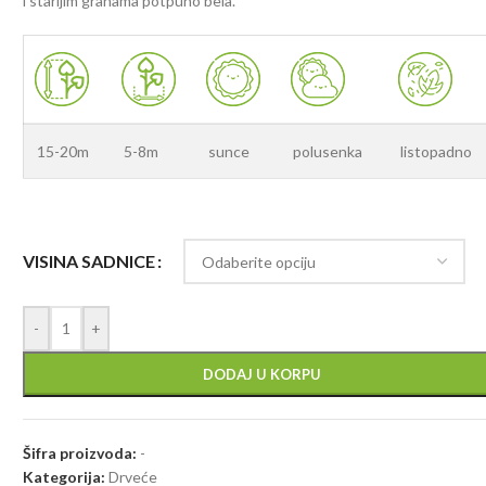
i starijim granama potpuno bela.
15-20m
5-8m
sunce
polusenka
listopadno
VISINA SADNICE
-
+
DODAJ U KORPU
Šifra proizvoda:
-
Kategorija:
Drveće