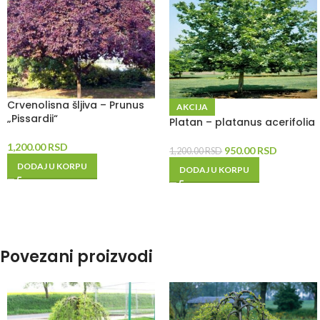
Crvenolisna šljiva – Prunus
AKCIJA
„Pissardii“
Platan – platanus acerifolia
1,200.00
RSD
950.00
RSD
1,200.00
RSD
DODAJ U KORPU
DODAJ U KORPU
Povezani proizvodi