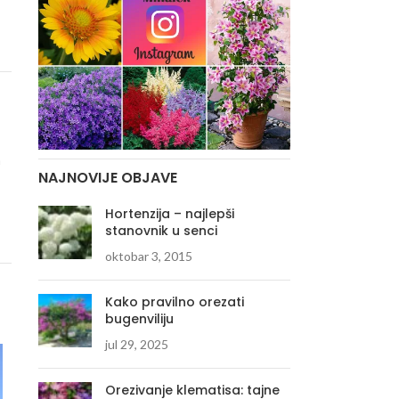
n
NAJNOVIJE OBJAVE
Hortenzija – najlepši
stanovnik u senci
oktobar 3, 2015
Kako pravilno orezati
bugenviliju
jul 29, 2025
Orezivanje klematisa: tajne