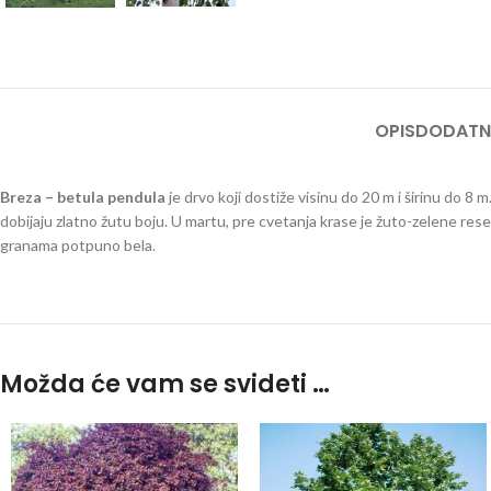
OPIS
DODATN
Breza – betula pendula
je drvo koji dostiže visinu do 20 m i širinu do 8 
dobijaju zlatno žutu boju. U martu, pre cvetanja krase je žuto-zelene rese. 
granama potpuno bela.
betula verrucosa.
Možda će vam se svideti …