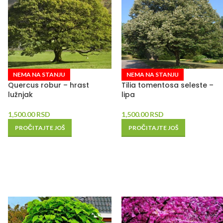
NEMA NA STANJU
NEMA NA STANJU
Quercus robur – hrast
Tilia tomentosa seleste –
lužnjak
lipa
1,500.00
RSD
1,500.00
RSD
PROČITAJTE JOŠ
PROČITAJTE JOŠ