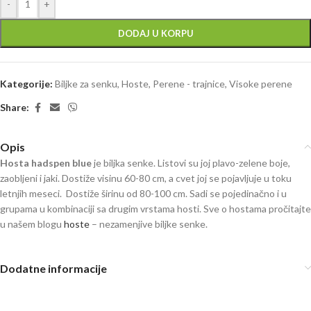
-
+
DODAJ U KORPU
Kategorije:
Biljke za senku
,
Hoste
,
Perene - trajnice
,
Visoke perene
Share:
Opis
Hosta hadspen blue
je biljka senke. Listovi su joj plavo-zelene boje,
zaobljeni i jaki. Dostiže visinu 60-80 cm, a cvet joj se pojavljuje u toku
letnjih meseci. Dostiže širinu od 80-100 cm. Sadi se pojedinačno i u
grupama u kombinaciji sa drugim vrstama hosti. Sve o hostama pročitajte
u našem blogu
hoste
– nezamenjive biljke senke.
Dodatne informacije