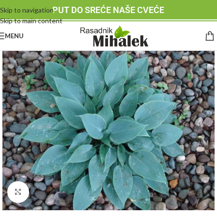
PUT DO SREĆE NAŠE CVEĆE
Skip to navigation
Skip to main content
MENU
Klknite da uvećate