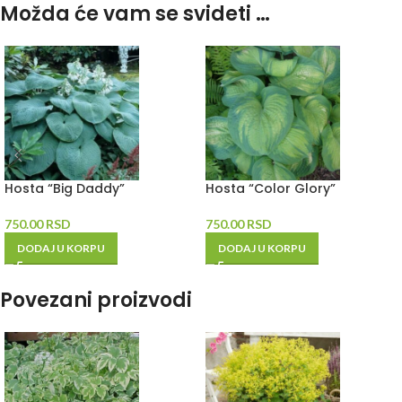
Možda će vam se svideti …
Hosta “Big Daddy”
Hosta “Color Glory”
750.00
RSD
750.00
RSD
DODAJ U KORPU
DODAJ U KORPU
Povezani proizvodi