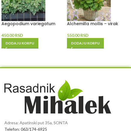
Aegopodium variegatum
Alchemilla mollis – virak
450.00
RSD
550.00
RSD
DODAJ U KORPU
DODAJ U KORPU
Adresa: Apatinski put 35a, SONTA
Telefon: 063/174-6925