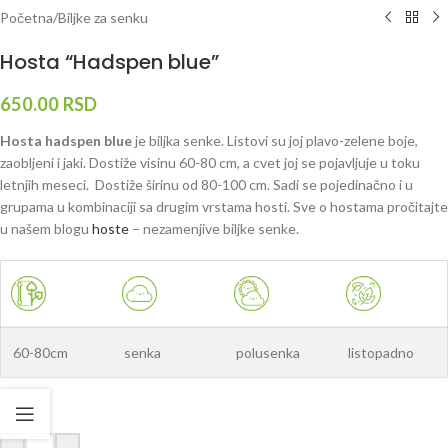
Početna
/
Biljke za senku
Hosta “Hadspen blue”
650.00
RSD
Hosta hadspen blue
je biljka senke. Listovi su joj plavo-zelene boje,
zaobljeni i jaki. Dostiže visinu 60-80 cm, a cvet joj se pojavljuje u toku
letnjih meseci. Dostiže širinu od 80-100 cm. Sadi se pojedinačno i u
grupama u kombinaciji sa drugim vrstama hosti. Sve o hostama pročitajte
u našem blogu
hoste
– nezamenjive biljke senke.
60-80cm
senka
polusenka
listopadno