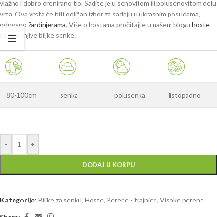
vlažno i dobro drenirano tlo. Sadite je u senovitom ili polusenovitom delu
vrta. Ova vrsta će biti odličan izbor za sadnju u ukrasnim posudama,
odnosno
žardinjerama
. Više o hostama pročitajte u našem blogu
hoste
–
nezamenjive biljke senke.
80-100cm
senka
polusenka
listopadno
-
+
DODAJ U KORPU
Kategorije:
Biljke za senku
,
Hoste
,
Perene - trajnice
,
Visoke perene
Share: