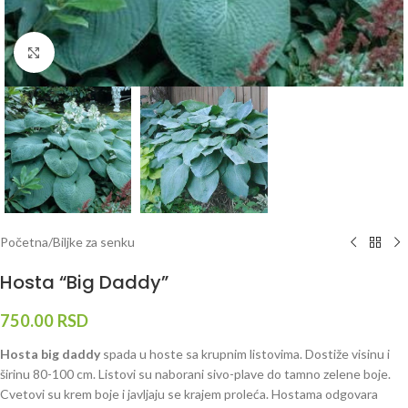
Klknite da uvećate
Početna
/
Biljke za senku
Hosta “Big Daddy”
750.00
RSD
Hosta big daddy
spada u hoste sa krupnim listovima. Dostiže visinu i
širinu 80-100 cm. Listovi su naborani sivo-plave do tamno zelene boje.
Cvetovi su krem boje i javljaju se krajem proleća. Hostama odgovara