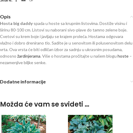
Opis
Hosta big daddy
spada u hoste sa krupnim listovima. Dostiže visinu i
širinu 80-100 cm. Listovi su naborani sivo-plave do tamno zelene boje.
Cvetovi su krem boje i javljaju se krajem proleća. Hostama odgovara
vlažno i dobro drenirano tlo. Sadite je u senovitom ili polusenovitom delu
vrta. Ova vrsta će biti odličan izbor za sadnju u ukrasnim posudama,
odnosno
žardinjerama
. Više o hostama pročitajte u našem blogu
hoste
–
nezamenjive biljke senke.
Dodatne informacije
Možda će vam se svideti …