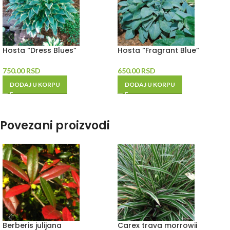
Hosta “Dress Blues”
Hosta “Fragrant Blue”
750.00
RSD
650.00
RSD
DODAJ U KORPU
DODAJ U KORPU
Povezani proizvodi
Berberis julijana
Carex trava morrowii