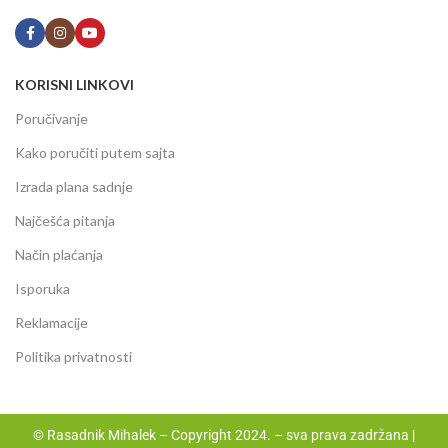
KORISNI LINKOVI
Poručivanje
Kako poručiti putem sajta
Izrada plana sadnje
Najčešća pitanja
Način plaćanja
Isporuka
Reklamacije
Politika privatnosti
© Rasadnik Mihalek – Copyright 2024. – sva prava zadržana |