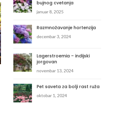
bujnog cvetanja
januar 8, 2025
Razmnožavanje hortenzija
decembar 3, 2024
Lagerstroemia – indijski
jorgovan
Heucherella “Tapestry”
novembar 13, 2024
750.00
RSD
Pet saveta za bolji rast ruža
DODAJ U KORPU
oktobar 1, 2024