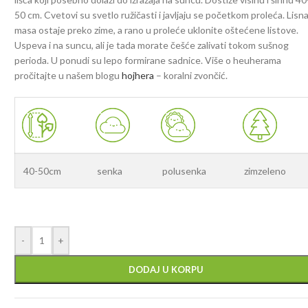
50 cm. Cvetovi su svetlo ružičasti i javljaju se početkom proleća. Lisn
masa ostaje preko zime, a rano u proleće uklonite oštećene listove.
Uspeva i na suncu, ali je tada morate češće zalivati tokom sušnog
perioda. U ponudi su lepo formirane sadnice. Više o heuherama
pročitajte u našem blogu
hojhera
– koralni zvončić.
40-50cm
senka
polusenka
zimzeleno
-
+
DODAJ U KORPU