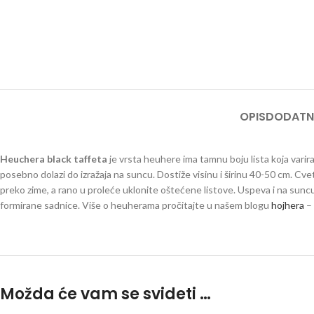
OPIS
DODATN
Heuchera black taffeta
je vrsta heuhere ima tamnu boju lista koja varira
posebno dolazi do izražaja na suncu. Dostiže visinu i širinu 40-50 cm. Cvet
preko zime, a rano u proleće uklonite oštećene listove. Uspeva i na suncu
formirane sadnice. Više o heuherama pročitajte u našem blogu
hojhera
– 
Možda će vam se svideti …