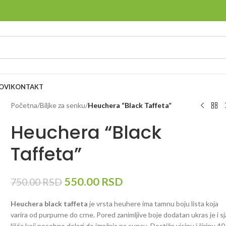
OVI
KONTAKT
Početna
/
Biljke za senku
/
Heuchera “Black Taffeta”
Heuchera “Black
Taffeta”
550.00
RSD
750.00
RSD
Heuchera black taffeta
je vrsta heuhere ima tamnu boju lista koja
varira od purpurne do crne. Pored zanimljive boje dodatan ukras je i sj
lišća koji posebno dolazi do izražaja na suncu. Dostiže visinu i širinu 40