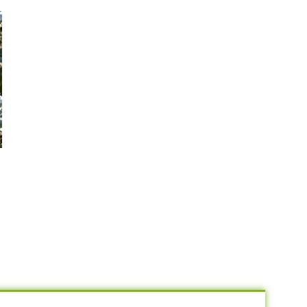
Kerria japonica “Pleniflora”
Ophiopogon nigrescens –
crna trava
550.00
RSD
650.00
RSD
DODAJ U KORPU
DODAJ U KORPU