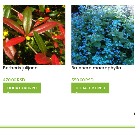
Berberis julijana
Brunnera macrophylla
470.00
RSD
550.00
RSD
DODAJ U KORPU
DODAJ U KORPU