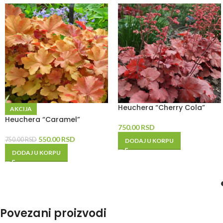
Heuchera “Cherry Cola”
AKCIJA
Heuchera “Caramel”
750.00
RSD
550.00
RSD
750.00
RSD
DODAJ U KORPU
DODAJ U KORPU
Povezani proizvodi