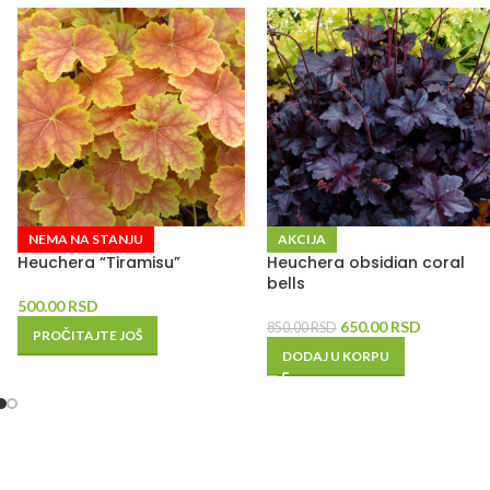
NEMA NA STANJU
AKCIJA
Heuchera “Tiramisu”
Heuchera obsidian coral
bells
500.00
RSD
650.00
RSD
850.00
RSD
PROČITAJTE JOŠ
DODAJ U KORPU