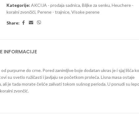
Kategorije:
AKCIJA - prodaja sadnica
,
Biljke za senku
,
Heuchere -
koralni zvončići
,
Perene - trajnice
,
Visoke perene
Share:
E INFORMACIJE
 od purpurne do crne. Pored zanimljive boje dodatan ukras je i sjaj lišća ko
ovi su svetlo ružičasti i javljaju se početkom proleća. Lisna masa ostaje
, ali je tada morate češće zalivati tokom sušnog perioda. U ponudi su lep
koralni zvončić.