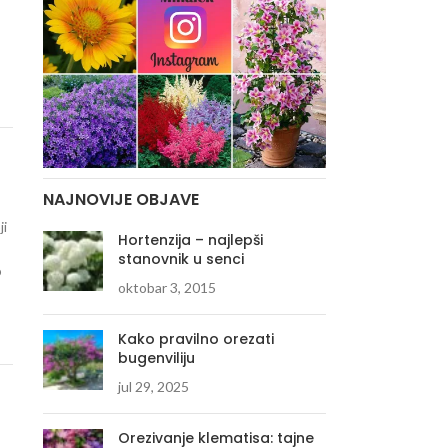
NAJNOVIJE OBJAVE
ji
Hortenzija – najlepši
stanovnik u senci
o
oktobar 3, 2015
Kako pravilno orezati
bugenviliju
jul 29, 2025
Orezivanje klematisa: tajne