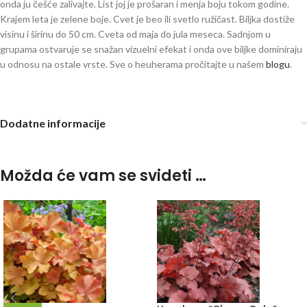
onda ju češće zalivajte. List joj je prošaran i menja boju tokom godine.
Krajem leta je zelene boje. Cvet je beo ili svetlo ružičast. Biljka dostiže
visinu i širinu do 50 cm. Cveta od maja do jula meseca. Sadnjom u
grupama ostvaruje se snažan vizuelni efekat i onda ove biljke dominiraju
u odnosu na ostale vrste. Sve o heuherama pročitajte u našem
blogu
.
heuchera heucherella
Dodatne informacije
Možda će vam se svideti …