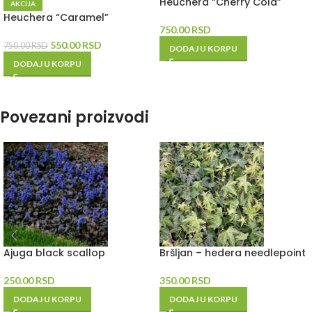
Heuchera “Cherry Cola”
AKCIJA
Heuchera “Caramel”
750.00
RSD
550.00
RSD
750.00
RSD
DODAJ U KORPU
DODAJ U KORPU
Povezani proizvodi
Ajuga black scallop
Bršljan – hedera needlepoint
250.00
RSD
350.00
RSD
DODAJ U KORPU
DODAJ U KORPU