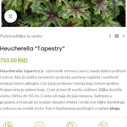
Klknite da uvećate
Početna
/
Biljke za senku
Heucherella “Tapestry”
750.00
RSD
Heucherella tapestry
je stanovnik vrtova u senci, mada dobro podnosi
i sunce. Ako je sadite na mestu sa dosta sunčeve toplote i svetlosti
onda ju češće zalivajte. List joj je prošaran i menja boju tokom godine.
Krajem leta je zelene boje. Cvet je beo ili svetlo ružičast. Biljka dostiže
visinu i širinu do 50 cm. Cveta od maja do jula meseca. Sadnjom u
grupama ostvaruje se snažan vizuelni efekat i onda ove biljke dominiraju
u odnosu na ostale vrste. Sve o heuherama pročitajte u našem
blogu
.