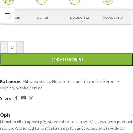
40-50cm
senka
polusenka
listopadno
-
+
DODAJ U KORPU
Kategorije:
Biljke za senku
,
Heuchere - koralni zvončići
,
Perene -
trajnice
,
Visoke perene
Share:
Opis
Heucherella tapestry
je stanovnik vrtova u senci, mada dobro podnosi
i sunce. Ako je sadite na mestu sa dosta sunčeve toplote i svetlosti