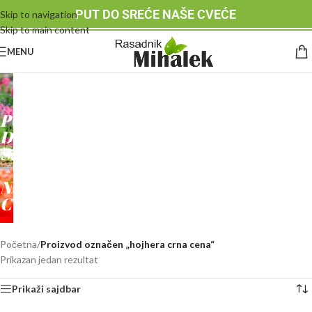
PUT DO SREĆE NAŠE CVEĆE
Skip to navigation
Skip to main content
MENU
RASADNIK
MIHALEK
PUT
DO
SREĆE
-
NAŠE
CVEĆE
Početna
/
Proizvod označen „hojhera crna cena“
Prikazan jedan rezultat
Prikaži sajdbar