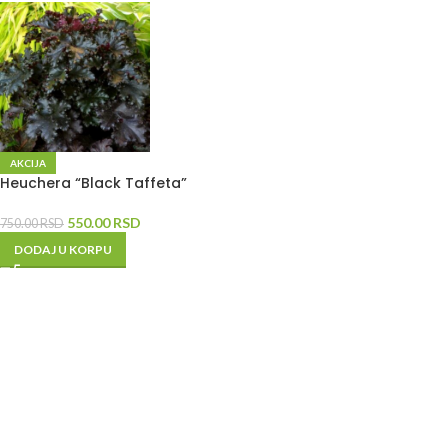
AKCIJA
Heuchera “Black Taffeta”
550.00
RSD
750.00
RSD
DODAJ U KORPU