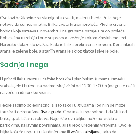
Cvetovi božikovine su skupljeni u cvasti, maleni i bledo-žute boje,
gotovo da su neprimetni. Biljka cveta krajem proleća. Plod je crvena
bobica koja sazreva u novembru i na granama ostaje sve do proleća.
Bobica ima u izobilju i one su pravo osveženje tokom zimskih meseci.
Naročito dolaze do izražaja kada je biljka prekrivena snegom. Kora mladih
grana je zelene boje, a starijih grana je skroz glatka i sive je boje.
Sadnja i nega
U prirodi ileksi rastu u vlažnim brdskim i planinskim šumama, između
stabala jele i bukve, na nadmorskoj visini od 1200-1500 m (mogu se naći i
na većoj nadmorskoj visini).
Ilekse sadimo pojedinačno, a isto tako i u grupama i od njih se može
formirati dekorativna
živa ograda
. Ona ima tu sposobnost da štiti od
buke, tj. ublažava zvukove. Najčešće ovu biljku možemo videti u
parkovima, na javnim površinama, ali i u lepo uređenim vrtovima. Ovo je
biljka koja će uspeti i u žardinjerama ili
većim saksijama
, tako da