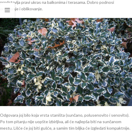
predstavlja pravi ukras na balkonima i terasama. Dobro podnosi
orezivanje i oblikovanje.
Odgovara joj bilo koja vrsta staništa (sunčano, polusenovito i senovito).
Po tom pitanju nije uopšte izbirljiva, ali će najlepša biti na sunčanom
mestu. Lišće će joj biti gušće, a samim tim biljka će izgledati kompaktnije.