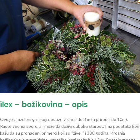
ilex – božikovina – opis
Ovo je zimzeleni grm koji dostiže visinu i do 3 m (u prirodi i do 10m).
Raste veoma sporo, ali može da doživi duboku starost. Ima podataka koji
kažu da su pronađeni primerci koji su “živeli” i 300 godina. Krošnja
božikovine je piramidalna, prečnik u bazi može biti i 3 m. Postoje mnoge