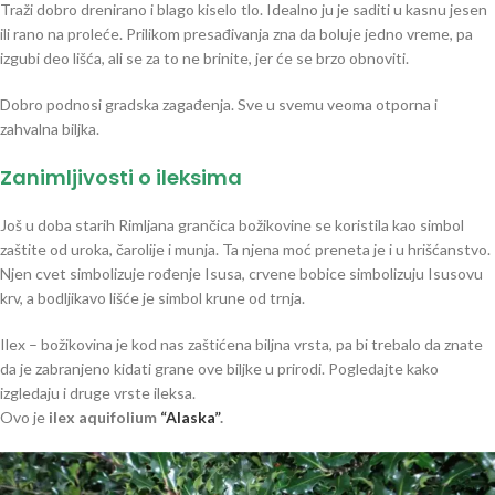
Traži dobro drenirano i blago kiselo tlo. Idealno ju je saditi u kasnu jesen
ili rano na proleće. Prilikom presađivanja zna da boluje jedno vreme, pa
izgubi deo lišća, ali se za to ne brinite, jer će se brzo obnoviti.
Dobro podnosi gradska zagađenja. Sve u svemu veoma otporna i
zahvalna biljka.
Zanimljivosti o ileksima
Još u doba starih Rimljana grančica božikovine se koristila kao simbol
zaštite od uroka, čarolije i munja. Ta njena moć preneta je i u hrišćanstvo.
Njen cvet simbolizuje rođenje Isusa, crvene bobice simbolizuju Isusovu
krv, a bodljikavo lišće je simbol krune od trnja.
Ilex – božikovina je kod nas zaštićena biljna vrsta, pa bi trebalo da znate
da je zabranjeno kidati grane ove biljke u prirodi. Pogledajte kako
izgledaju i druge vrste ileksa.
Ovo je
ilex aquifolium
“Alaska”
.