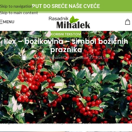
PUT DO SREĆE NAŠE CVEĆE
Skip to navigation
Skip to main content
MENU
KORISNI TEKSTOVI
Ilex – božikovina – simbol božićnih
praznika
0
wp-rasadnikmihalek
On novembar 27, 2015
Bliže nam se novogodišnji i božićni praznici.
Ilex – božikovina je jedna
od biljaka koje tradicionalno obeležavaju Božić.
Motive sa grančicom
ove biljke naći ćete na božićnim stoljnjacima, salvetama i svećnjacima. U
narodu postoji verovanje da biljke koje daju plod zimi imaju jaku moć u
zaštiti čoveka, jer takve biljke prkose prirodi. Kada sve zimi miruje, one se
rađaju. Poslednjih nekoliko godina na pijacama pred božićne i
novogodišnje praznike viđali smo često da se pored jelki prodaje i ovaj
grm. Možda niste na to obračali pažnju, ali pogledajte ove godine kada
budete išli u prazničnu kupovinu. U vreme predstojećih praznika stavite
ovu grančicu iznad ulaznih vrata ili je ubacite u adventski venac.