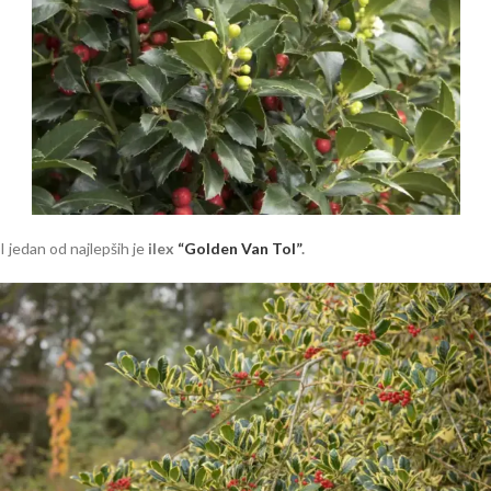
I jedan od najlepših je
ilex
“Golden Van Tol”
.