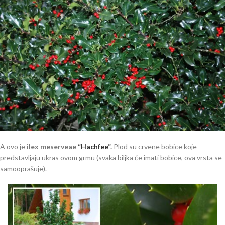
A ovo je
ilex meserveae
“Hachfee”
.
Plod su crvene bobice koje
predstavljaju ukras ovom grmu (svaka biljka će imati bobice, ova vrsta se
samooprašuje).