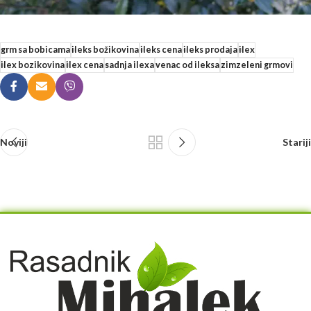
grm sa bobicama
ileks božikovina
ileks cena
ileks prodaja
ilex
ilex bozikovina
ilex cena
sadnja ilexa
venac od ileksa
zimzeleni grmovi
Noviji
Stariji