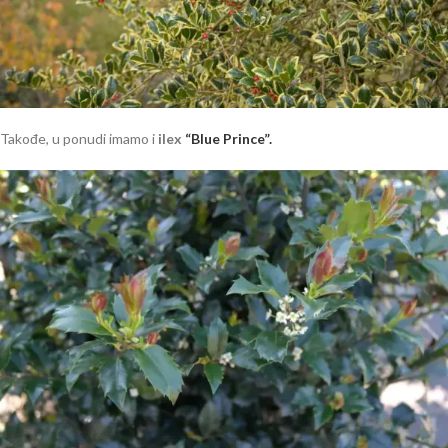
Takođe, u ponudi imamo i
ilex
“Blue Prince”.