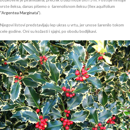
vrste ileksa, danas pišemo o šarenolisnom ileksu (Ilex aquifolium
“Argentea Marginata”
).
Njegovi listovi predstavljaju lep ukras u vrtu, jer unose šarenilo tokom
cele godine. Oni su kožasti i sjajni, po obodu bodljikavi.