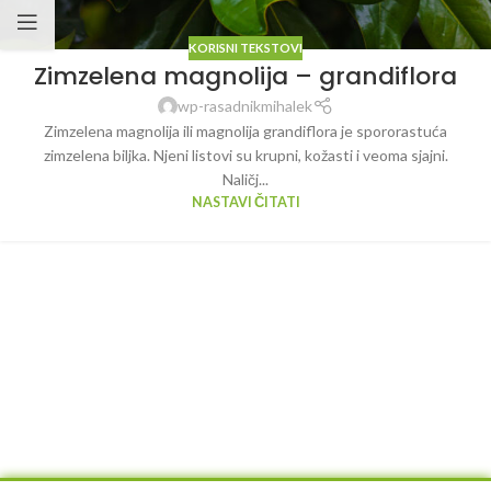
KORISNI TEKSTOVI
Zimzelena magnolija – grandiflora
wp-rasadnikmihalek
Zimzelena magnolija ili magnolija grandiflora je spororastuća
zimzelena biljka. Njeni listovi su krupni, kožasti i veoma sjajni.
Naličj...
NASTAVI ČITATI