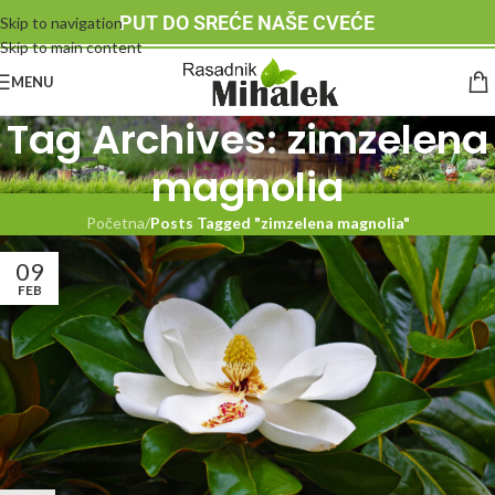
PUT DO SREĆE NAŠE CVEĆE
Skip to navigation
Skip to main content
MENU
Tag Archives: zimzelena
magnolia
Početna
/
Posts Tagged "zimzelena magnolia"
09
FEB