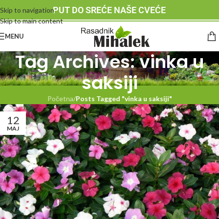
PUT DO SREĆE NAŠE CVEĆE
Skip to navigation
Skip to main content
MENU
Tag Archives: vinka u
saksiji
Početna
/
Posts Tagged "vinka u saksiji"
12
MAJ