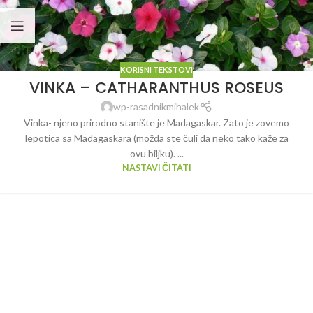
KORISNI TEKSTOVI
VINKA – CATHARANTHUS ROSEUS
wp-rasadnikmihalek
Vinka- njeno prirodno stanište je Madagaskar. Zato je zovemo
lepotica sa Madagaskara (možda ste čuli da neko tako kaže za
ovu biljku). ...
NASTAVI ČITATI