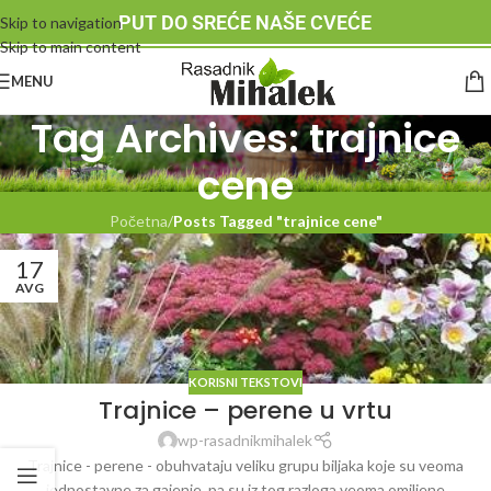
PUT DO SREĆE NAŠE CVEĆE
Skip to navigation
Skip to main content
MENU
Tag Archives: trajnice
cene
Početna
/
Posts Tagged "trajnice cene"
17
AVG
KORISNI TEKSTOVI
Trajnice – perene u vrtu
wp-rasadnikmihalek
Trajnice - perene - obuhvataju veliku grupu biljaka koje su veoma
jednostavne za gajenje, pa su iz tog razloga veoma omiljene