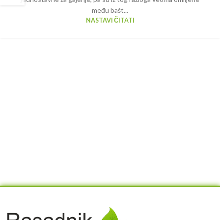
među bašt...
NASTAVI ČITATI