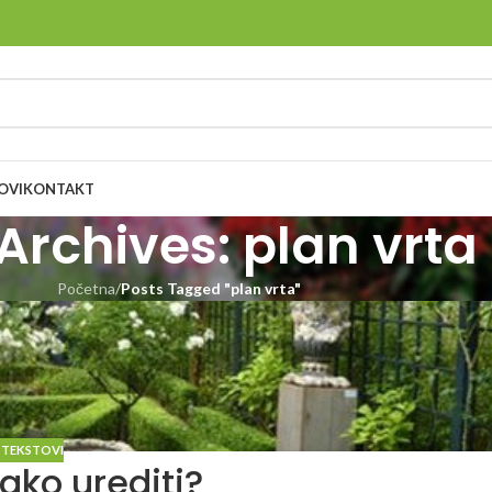
OVI
KONTAKT
Archives: plan vrta
Početna
/
Posts Tagged "plan vrta"
 TEKSTOVI
kako urediti?