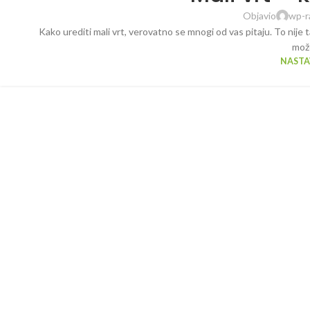
Objavio
wp-r
Kako urediti mali vrt, verovatno se mnogi od vas pitaju. To ni
mož
NASTAV