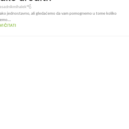
asadnikmihalek
je tako jednostavno, ali gledaćemo da vam pomognemo u tome koliko
emo....
I ČITATI