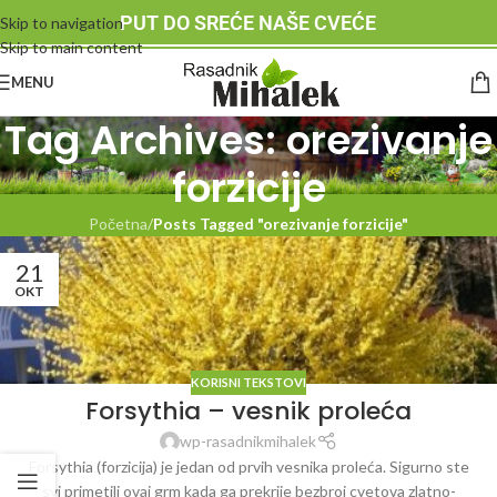
PUT DO SREĆE NAŠE CVEĆE
Skip to navigation
Skip to main content
MENU
Tag Archives: orezivanje
forzicije
Početna
/
Posts Tagged "orezivanje forzicije"
21
OKT
KORISNI TEKSTOVI
Forsythia – vesnik proleća
wp-rasadnikmihalek
Forsythia (forzicija) je jedan od prvih vesnika proleća. Sigurno ste
svi primetili ovaj grm kada ga prekrije bezbroj cvetova zlatno-