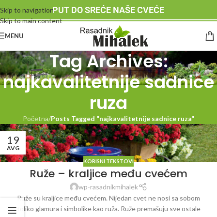
PUT DO SREĆE NAŠE CVEĆE
Skip to navigation
Skip to main content
MENU
Tag Archives:
najkavalitetnije sadnice
ruza
Početna
/
Posts Tagged "najkavalitetnije sadnice ruza"
19
AVG
KORISNI TEKSTOVI
Ruže – kraljice među cvećem
wp-rasadnikmihalek
Ruže su kraljice među cvećem. Nijedan cvet ne nosi sa sobom
toliko glamura i simbolike kao ruža. Ruže premašuju sve ostale