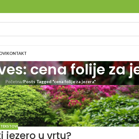
OVI
KONTAKT
es: cena folije za j
Početna
/
Posts Tagged "cena folije za jezera"
 TEKSTOVI
 jezero u vrtu?