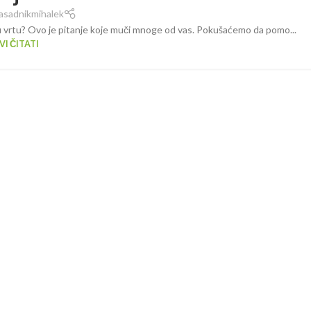
asadnikmihalek
ro u vrtu? Ovo je pitanje koje muči mnoge od vas. Pokušaćemo da pomo...
I ČITATI