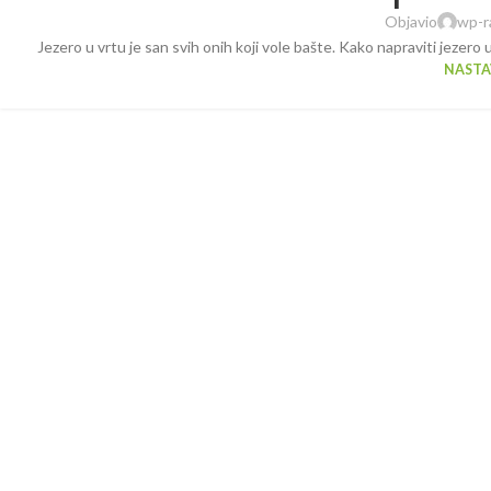
Objavio
wp-r
Jezero u vrtu je san svih onih koji vole bašte. Kako napraviti jeze
NASTAV