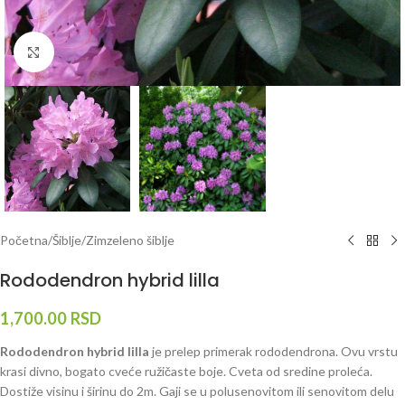
Klknite da uvećate
Početna
/
Šiblje
/
Zimzeleno šiblje
Rododendron hybrid lilla
1,700.00
RSD
Rododendron hybrid lilla
je prelep primerak rododendrona. Ovu vrstu
krasi divno, bogato cveće ružičaste boje. Cveta od sredine proleća.
Dostiže visinu i širinu do 2m. Gaji se u polusenovitom ili senovitom delu