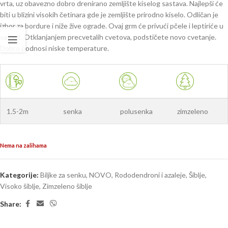
vrta, uz obavezno dobro drenirano zemljište kiselog sastava. Najlepši će
biti u blizini visokih četinara gde je zemljište prirodno kiselo. Odličan je
izbor za bordure i niže žive ograde. Ovaj grm će privući pčele i leptiriće u
vaš vrt. Otklanjanjem precvetalih cvetova, podstičete novo cvetanje.
Dobro podnosi niske temperature.
1.5-2m
senka
polusenka
zimzeleno
Nema na zalihama
Kategorije:
Biljke za senku
,
NOVO
,
Rododendroni i azaleje
,
Šiblje
,
Visoko šiblje
,
Zimzeleno šiblje
Share: