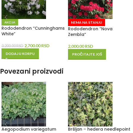
NEMA NA STANJU
AKCIJA
Rododendron “Cunninghams
Rododendron “Nova
White”
Zembla”
2,700.00
RSD
3,200.00
RSD
2,000.00
RSD
DODAJ U KORPU
PROČITAJTE JOŠ
Povezani proizvodi
Aegopodium variegatum
Bršljan – hedera needlepoint