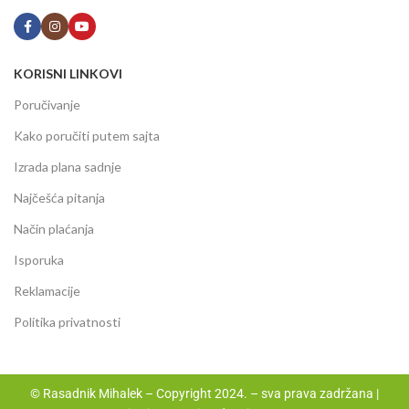
KORISNI LINKOVI
Poručivanje
Kako poručiti putem sajta
Izrada plana sadnje
Najčešća pitanja
Način plaćanja
Isporuka
Reklamacije
Politika privatnosti
© Rasadnik Mihalek – Copyright 2024. – sva prava zadržana |