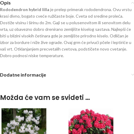
Opis
Rododendron hybrid lilla
je prelep primerak rododendrona. Ovu vrstu
krasi divno, bogato cveće ružičaste boje. Cveta od sredine proleća.
Dostiže visinu i širinu do 2m. Gaji se u polusenovitom ili senovitom delu
vrta, uz obavezno dobro drenirano zemljište kiselog sastava. Najlepši će
biti u blizini visokih četinara gde je zemljište prirodno kiselo. Odličan je
izbor za bordure i niže žive ograde. Ovaj grm će privući pčele i leptiriće u
vaš vrt. Otklanjanjem precvetalih cvetova, podstičete novo cvetanje.
Dobro podnosi niske temperature.
rhododendron
Dodatne informacije
Možda će vam se svideti …