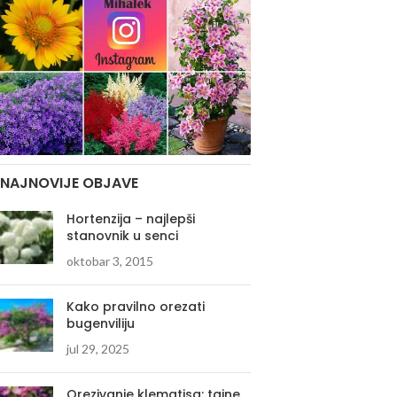
NAJNOVIJE OBJAVE
Hortenzija – najlepši
stanovnik u senci
oktobar 3, 2015
Kako pravilno orezati
bugenviliju
jul 29, 2025
Orezivanje klematisa: tajne