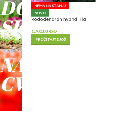
DO
NEMA NA STANJU
NOVO
SREĆE
Rododendron hybrid lilla
1,700.00
RSD
-
PROČITAJTE JOŠ
NAŠE
CVEĆE