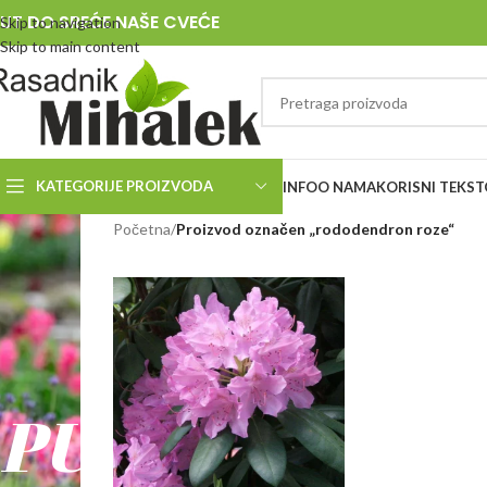
UT DO SREĆE NAŠE CVEĆE
Skip to navigation
Skip to main content
KATEGORIJE PROIZVODA
INFO
O NAMA
KORISNI TEKST
RASADNIK
Početna
/
Proizvod označen „rododendron roze“
MIHALEK
PUT