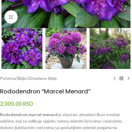
Klknite da uvećate
Početna
/
Šiblje
/
Zimzeleno šiblje
Rododendron “Marcel Menard”
2,000.00
RSD
Rododendron marcel menard
je otporan, zimzeleni žbun srednje
veličine, koji se odlikuje sjajnim, tamno zelenim listovima i raskošnim,
duboko ljubičastim cvetovima sa upečatljivim zelenim pegama na