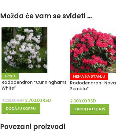
Možda će vam se svideti …
NEMA NA STANJU
AKCIJA
Rododendron “Cunninghams
Rododendron “Nova
White”
Zembla”
2,700.00
RSD
3,200.00
RSD
2,000.00
RSD
DODAJ U KORPU
PROČITAJTE JOŠ
Povezani proizvodi