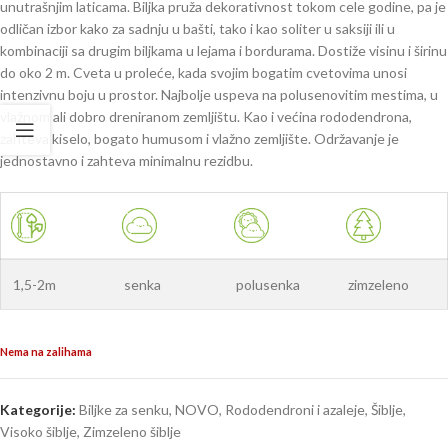
unutrašnjim laticama. Biljka pruža dekorativnost tokom cele godine, pa je
odličan izbor kako za sadnju u bašti, tako i kao soliter u saksiji ili u
kombinaciji sa drugim biljkama u lejama i bordurama. Dostiže visinu i širinu
do oko 2 m. Cveta u proleće, kada svojim bogatim cvetovima unosi
intenzivnu boju u prostor. Najbolje uspeva na polusenovitim mestima, u
vlažnom ali dobro dreniranom zemljištu. Kao i većina rododendrona,
zahteva kiselo, bogato humusom i vlažno zemljište. Održavanje je
jednostavno i zahteva minimalnu rezidbu.
1,5-2m
senka
polusenka
zimzeleno
Nema na zalihama
Kategorije:
Biljke za senku
,
NOVO
,
Rododendroni i azaleje
,
Šiblje
,
Visoko šiblje
,
Zimzeleno šiblje