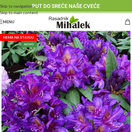
PUT DO SREĆE NAŠE CVEĆE
Skip to navigation
Skip to main content
MENU
NEMA NA STANJU
NOVO