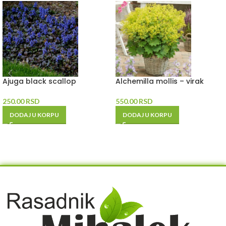
Ajuga black scallop
Alchemilla mollis – virak
250.00
RSD
550.00
RSD
DODAJ U KORPU
DODAJ U KORPU