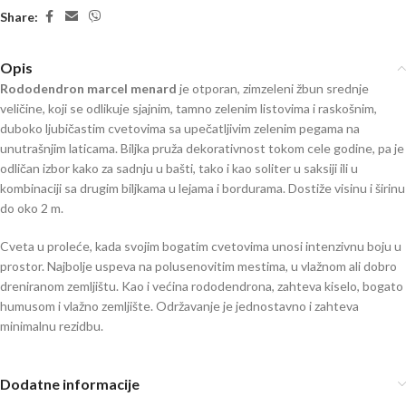
Share:
Opis
Rododendron marcel menard
je otporan, zimzeleni žbun srednje
veličine, koji se odlikuje sjajnim, tamno zelenim listovima i raskošnim,
duboko ljubičastim cvetovima sa upečatljivim zelenim pegama na
unutrašnjim laticama. Biljka pruža dekorativnost tokom cele godine, pa je
odličan izbor kako za sadnju u bašti, tako i kao soliter u saksiji ili u
kombinaciji sa drugim biljkama u lejama i bordurama. Dostiže visinu i širinu
do oko 2 m.
Cveta u proleće, kada svojim bogatim cvetovima unosi intenzivnu boju u
prostor. Najbolje uspeva na polusenovitim mestima, u vlažnom ali dobro
dreniranom zemljištu. Kao i većina rododendrona, zahteva kiselo, bogato
humusom i vlažno zemljište. Održavanje je jednostavno i zahteva
minimalnu rezidbu.
Rododendron “Marcel Menard” rhododendron.
Dodatne informacije