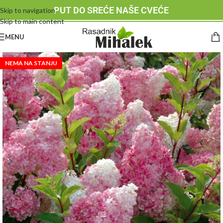
PUT DO SREĆE NAŠE CVEĆE
Skip to navigation
Skip to main content
MENU
NEMA NA STANJU