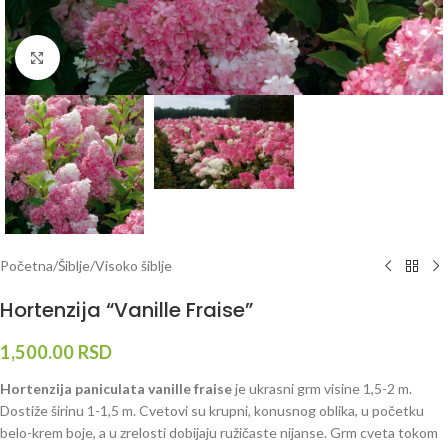
Klknite da uvećate
Početna
/
Šiblje
/
Visoko šiblje
Hortenzija “Vanille Fraise”
1,500.00
RSD
Hortenzija paniculata vanille fraise
je ukrasni grm visine 1,5-2 m.
Dostiže širinu 1-1,5 m. Cvetovi su krupni, konusnog oblika, u početku
belo-krem boje, a u zrelosti dobijaju ružičaste nijanse. Grm cveta tokom