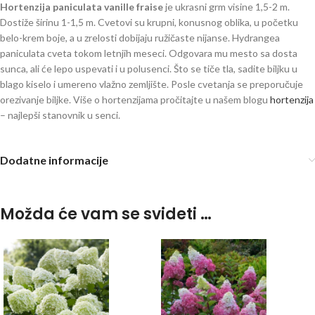
Hortenzija paniculata vanille fraise
je ukrasni grm visine 1,5-2 m.
Dostiže širinu 1-1,5 m. Cvetovi su krupni, konusnog oblika, u početku
belo-krem boje, a u zrelosti dobijaju ružičaste nijanse. Hydrangea
paniculata cveta tokom letnjih meseci. Odgovara mu mesto sa dosta
sunca, ali će lepo uspevati i u polusenci. Što se tiče tla, sadite biljku u
blago kiselo i umereno vlažno zemljište. Posle cvetanja se preporučuje
orezivanje biljke. Više o hortenzijama pročitajte u našem blogu
hortenzija
– najlepši stanovnik u senci.
Hydrangea vanilla vanila frajs
Dodatne informacije
Možda će vam se svideti …