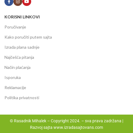
KORISNI LINKOVI
Poručivanje
Kako poručiti putem sajta
Izrada plana sadnje
Najčešća pitanja
Način plaćanja
Isporuka
Reklamacije
Politika privatnosti
© Rasadnik Mihalek – Copyright 2024. – sva prava zadržana |
Razvoj sajta
www.izradasajtovans.com