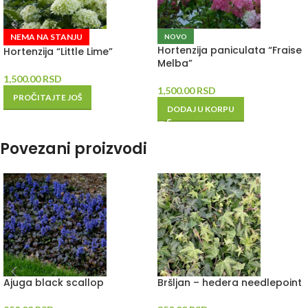
NEMA NA STANJU
NOVO
Hortenzija paniculata “Fraise
Hortenzija “Little Lime”
Melba”
1,500.00
RSD
1,500.00
RSD
PROČITAJTE JOŠ
DODAJ U KORPU
Povezani proizvodi
Ajuga black scallop
Bršljan – hedera needlepoint