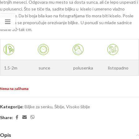
letnjih meseci. Odgovara mu mesto sa dosta sunca, ali će lepo uspevati i
u polusenci. Što se tiče tla, sadite biljku u kiselo i umereno vlažno
zemljište. Da bi boja bila kao na fotografijama tlo mora biti kiselo. Posle
cvetanja se preporučuje orezivanje biljke. U ponudi su mlade sadnice
visine 30-tak cm.
1.5-2m
sunce
polusenka
listopadno
Nema na zalihama
Kategorije:
Biljke za senku
,
Šiblje
,
Visoko šiblje
Share:
Opis