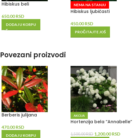
Hibiskus beli
NEMA NA STANJU
Hibiskus ljubičasti
650.00
RSD
450.00
RSD
DODAJ U KORPU
PROČITAJTE JOŠ
Povezani proizvodi
Berberis julijana
AKCIJA
Hortenzija bela “Annabelle”
470.00
RSD
1,200.00
RSD
1,500.00
RSD
DODAJ U KORPU