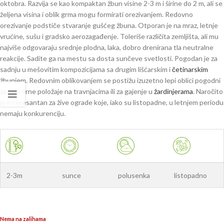
oktobra. R
azvija se kao kompaktan žbun visine 2-3 m i širine do 2 m, ali se
željena visina i oblik grma mogu formirati orezivanjem. Redovno
orezivanje podstiče stvaranje gušćeg žbuna. Otporan je na mraz, letnje
vrućine, sušu i gradsko aerozagađenje. Toleriše različita zemljišta, ali mu
najviše odgovaraju srednje plodna, laka, dobro drenirana tla neutralne
reakcije. Sadite ga na mestu sa dosta sunčeve svetlosti. Pogodan je za
sadnju u mešovitim kompozicijama sa drugim lišćarskim i
četinarskim
žbunjem. Redovnim oblikovanjem se postižu izuzetno lepi oblici pogodni
za soliterne položaje na travnjacima ili za gajenje u
žardinjerama
. Naročito
je interesantan za žive ograde koje, iako su listopadne, u letnjem periodu
nemaju konkurenciju.
2-3m
sunce
polusenka
listopadno
Nema na zalihama