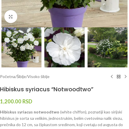
Klknite da uvećate
Početna
/
Šiblje
/
Visoko šiblje
Hibiskus syriacus “Notwoodtwo”
1,200.00
RSD
Hibiskus syriacus notwoodtwo
(white chiffon), poznatiji kao sirijski
hibiskus je sorta sa velikim, jednostrukim, belim cvetovima nalik slezu,
prečnika do 12 cm, sa čipkastom sredinom, koji cvetaju od avgusta do