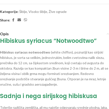
Kategorije:
Šiblje
,
Visoko šiblje
,
Žive ograde
Share:
Opis
Hibiskus syriacus “Notwoodtwo”
Hibiskus syriacus notwoodtwo
(white chiffon), poznatiji kao sirijski
hibiskus, je sorta sa velikim, jednostrukim, belim cvetovima nalik slezu,
prečnika do 12 cm, sa čipkastom sredinom, koji cvetaju od avgusta do
oktobra. R
azvija se kao kompaktan žbun visine 2-3 m i širine do 2 m, ali se
željena visina i oblik grma mogu formirati orezivanjem. Redovno
orezivanje podstiče stvaranje gušćeg žbuna. Otporan je na mraz, letnje
vrućine, sušu i gradsko aerozagađenje.
sirijski hibiskus
Sadnja i nega sirijskog hibiskusa
Toleriše različita zemljišta, ali mu najviše odgovaraju srednje plodna, laka,