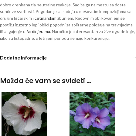
dobro drenirana tla neutralne reakcije. Sadite ga na mestu sa dosta
sunčeve svetlosti. Pogodan je za sadnju u mešovitim kompozicijama sa
drugim lišćarskim i
četinarskim
žbunjem. Redovnim oblikovanjem se
postižu izuzetno lepi oblici pogodni za soliterne položaje na travnjacima
ili za gajenje u
žardinjerama
. Naročito je interesantan za žive ograde koje,
iako su listopadne, u letnjem periodu nemaju konkurenciju.
Dodatne informacije
Možda će vam se svideti …